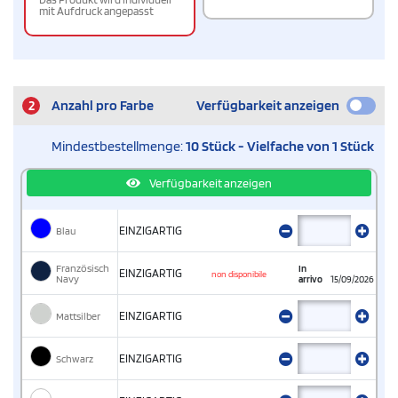
mit Aufdruck angepasst
2
Anzahl pro Farbe
Verfügbarkeit anzeigen
Mindestbestellmenge:
10 Stück - Vielfache von 1 Stück
Verfügbarkeit anzeigen
Blau
EINZIGARTIG
Französisch
In
EINZIGARTIG
non disponibile
Navy
arrivo
15/09/2026
Mattsilber
EINZIGARTIG
Schwarz
EINZIGARTIG