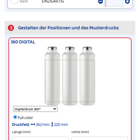
Weiß
EINZIGARTIG
3
Gestalten der Positionen und des Musterdrucks
360 DIGITAL
Full color
Druckfeld
:
262 mm
220 mm
Länge (mm)
Höhe (mm)