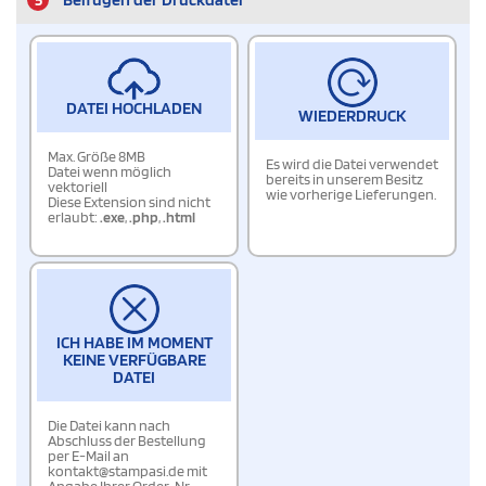
DATEI HOCHLADEN
WIEDERDRUCK
Max. Größe 8MB
Es wird die Datei verwendet
Datei wenn möglich
bereits in unserem Besitz
vektoriell
wie vorherige Lieferungen.
Diese Extension sind nicht
erlaubt:
.exe
,
.php
,
.html
ICH HABE IM MOMENT
KEINE VERFÜGBARE
DATEI
Die Datei kann nach
Abschluss der Bestellung
per E-Mail an
kontakt@stampasi.de mit