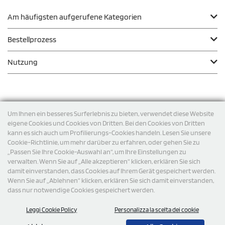
Am häufigsten aufgerufene Kategorien
Bestellprozess
Nutzung
Zahlungsmodalität
Um Ihnen ein besseres Surferlebnis zu bieten, verwendet diese Website
eigene Cookies und Cookies von Dritten. Bei den Cookies von Dritten
kann es sich auch um Profilierungs-Cookies handeln. Lesen Sie unsere
Versand
Cookie-Richtlinie, um mehr darüber zu erfahren, oder gehen Sie zu
„Passen Sie Ihre Cookie-Auswahl an“, um Ihre Einstellungen zu
verwalten. Wenn Sie auf „Alle akzeptieren“ klicken, erklären Sie sich
damit einverstanden, dass Cookies auf Ihrem Gerät gespeichert werden.
Wenn Sie auf „Ablehnen“ klicken, erklären Sie sich damit einverstanden,
dass nur notwendige Cookies gespeichert werden.
Leggi Cookie Policy
Personalizza la scelta dei cookie
© 2026 StampaSi s.r.l. ALLE RECHTE SIND VORBEHALTEN -
Steuernummer DE356463144