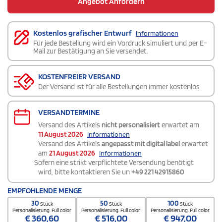
Angebot Anfordern
Kostenlos grafischer Entwurf
Informationen
Für jede Bestellung wird ein Vordruck simuliert und per E-
Mail zur Bestätigung an Sie versendet.
KOSTENFREIER VERSAND
Der Versand ist für alle Bestellungen immer kostenlos
VERSANDTERMINE
Versand des Artikels
nicht personalisiert
erwartet am
11 August 2026
Informationen
Versand des Artikels
angepasst mit digital label
erwartet
am
21 August 2026
Informationen
Sofern eine strikt verpflichtete Versendung benötigt
wird, bitte kontaktieren Sie un
+49 221 42915860
EMPFOHLENDE MENGE
30
50
100
Stück
Stück
Stück
Personalisierung. Full color
Personalisierung. Full color
Personalisierung. Full color
€
360,60
€
516,00
€
947,00