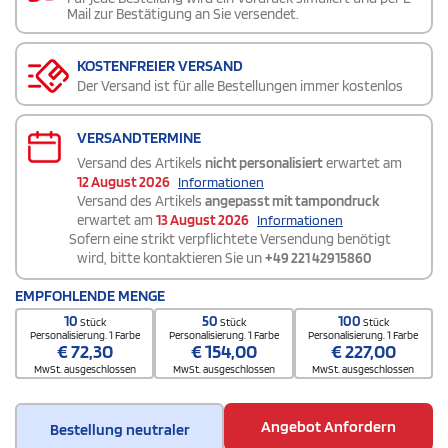
Mail zur Bestätigung an Sie versendet.
KOSTENFREIER VERSAND
Der Versand ist für alle Bestellungen immer kostenlos
VERSANDTERMINE
Versand des Artikels
nicht personalisiert
erwartet am
12 August 2026
Informationen
Versand des Artikels
angepasst mit tampondruck
erwartet am
13 August 2026
Informationen
Sofern eine strikt verpflichtete Versendung benötigt
wird, bitte kontaktieren Sie un
+49 221 42915860
EMPFOHLENDE MENGE
10
50
100
Stück
Stück
Stück
Personalisierung. 1 Farbe
Personalisierung. 1 Farbe
Personalisierung. 1 Farbe
€
72,30
€
154,00
€
227,00
MwSt. ausgeschlossen
MwSt. ausgeschlossen
MwSt. ausgeschlossen
Angebot Anfordern
Bestellung neutraler