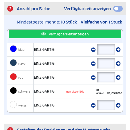
2
Anzahl pro Farbe
Verfügbarkeit anzeigen
Mindestbestellmenge:
10 Stück - Vielfache von 1 Stück
Verfügbarkeit anzeigen
blau
EINZIGARTIG
navy
EINZIGARTIG
rot
EINZIGARTIG
In
schwarz
EINZIGARTIG
non disponibile
arrivo
09/09/2026
weiss
EINZIGARTIG
3
Gestalten der Positionen und des Musterdrucks