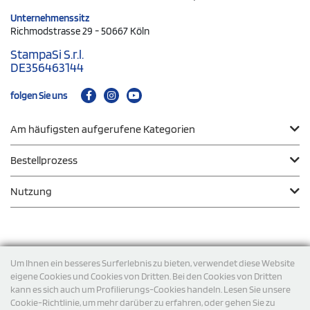
Unternehmenssitz
Richmodstrasse 29 - 50667 Köln
StampaSi S.r.l.
DE356463144
folgen Sie uns
Am häufigsten aufgerufene Kategorien
Bestellprozess
Nutzung
Zahlungsmodalität
Um Ihnen ein besseres Surferlebnis zu bieten, verwendet diese Website
eigene Cookies und Cookies von Dritten. Bei den Cookies von Dritten
kann es sich auch um Profilierungs-Cookies handeln. Lesen Sie unsere
Versand
Cookie-Richtlinie, um mehr darüber zu erfahren, oder gehen Sie zu