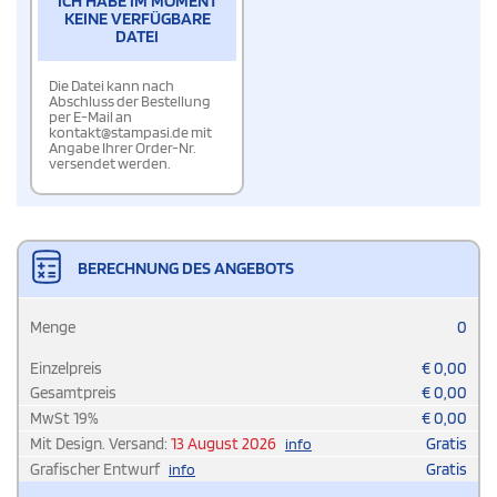
ICH HABE IM MOMENT
KEINE VERFÜGBARE
DATEI
Die Datei kann nach
Abschluss der Bestellung
per E-Mail an
kontakt@stampasi.de mit
Angabe Ihrer Order-Nr.
versendet werden.
BERECHNUNG DES ANGEBOTS
Menge
0
Einzelpreis
€
0,00
Gesamtpreis
€
0,00
MwSt
19
%
€
0,00
Mit Design. Versand:
13 August 2026
Gratis
info
Grafischer Entwurf
Gratis
info