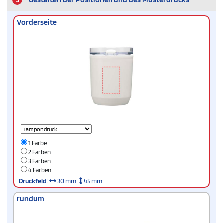
Vorderseite
1 Farbe
2 Farben
3 Farben
4 Farben
Druckfeld
:
30 mm
45 mm
rundum