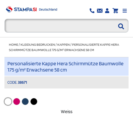
HOME
/
KLEIDUNG BEDRUCKEN
/
KAPPEN
/
PERSONALISIERTE KAPPE HERA
SCHIRMMÜTZE BAUMWOLLE 175 G/M² ERWACHSENE 58 CM
Personalisierte Kappe Hera Schirmmütze Baumwolle
175 g/m² Erwachsene 58 cm
CODE.
38671
Weiss