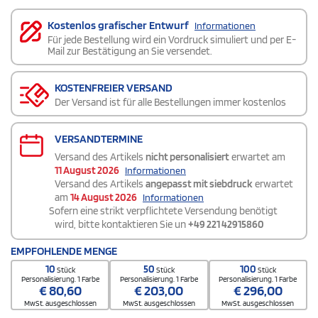
Kostenlos grafischer Entwurf
Informationen
Für jede Bestellung wird ein Vordruck simuliert und per E-
Mail zur Bestätigung an Sie versendet.
KOSTENFREIER VERSAND
Der Versand ist für alle Bestellungen immer kostenlos
VERSANDTERMINE
Versand des Artikels
nicht personalisiert
erwartet am
11 August 2026
Informationen
Versand des Artikels
angepasst mit siebdruck
erwartet
am
14 August 2026
Informationen
Sofern eine strikt verpflichtete Versendung benötigt
wird, bitte kontaktieren Sie un
+49 221 42915860
EMPFOHLENDE MENGE
10
50
100
Stück
Stück
Stück
Personalisierung. 1 Farbe
Personalisierung. 1 Farbe
Personalisierung. 1 Farbe
€
80,60
€
203,00
€
296,00
MwSt. ausgeschlossen
MwSt. ausgeschlossen
MwSt. ausgeschlossen