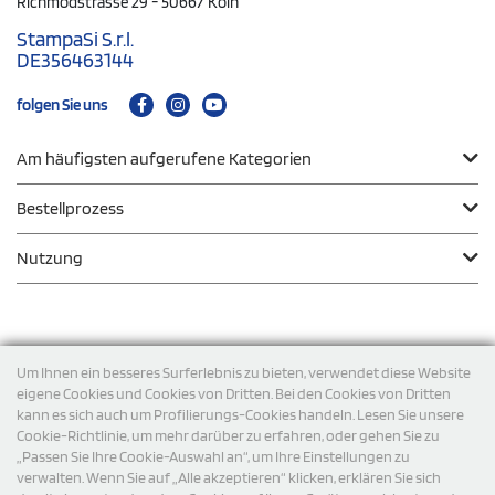
Richmodstrasse 29 - 50667 Köln
StampaSi S.r.l.
DE356463144
folgen Sie uns
Am häufigsten aufgerufene Kategorien
Bestellprozess
Nutzung
Zahlungsmodalität
Um Ihnen ein besseres Surferlebnis zu bieten, verwendet diese Website
eigene Cookies und Cookies von Dritten. Bei den Cookies von Dritten
kann es sich auch um Profilierungs-Cookies handeln. Lesen Sie unsere
Versand
Cookie-Richtlinie, um mehr darüber zu erfahren, oder gehen Sie zu
„Passen Sie Ihre Cookie-Auswahl an“, um Ihre Einstellungen zu
verwalten. Wenn Sie auf „Alle akzeptieren“ klicken, erklären Sie sich