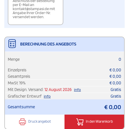
Abschluss der Bestellung
per E-Mail an
kontakt@stampasi.de mit
Angabe Ihrer Order-Nr.
versendet werden.
BERECHNUNG DES ANGEBOTS
Menge
0
Einzelpreis
€
0,00
Gesamtpreis
€
0,00
MwSt
19
%
€
0,00
Mit Design. Versand:
12 August 2026
Gratis
info
Grafischer Entwurf
Gratis
info
€
0,00
Gesamtsumme
Druck angebot
In den Warenkorb