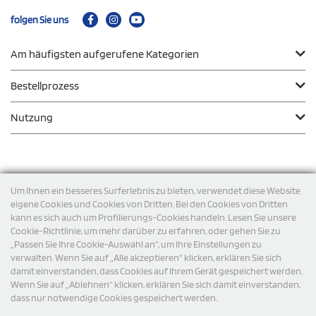
folgen Sie uns
Am häufigsten aufgerufene Kategorien
Bestellprozess
Nutzung
Zahlungsmodalität
Um Ihnen ein besseres Surferlebnis zu bieten, verwendet diese Website
eigene Cookies und Cookies von Dritten. Bei den Cookies von Dritten
kann es sich auch um Profilierungs-Cookies handeln. Lesen Sie unsere
Versand
Cookie-Richtlinie, um mehr darüber zu erfahren, oder gehen Sie zu
„Passen Sie Ihre Cookie-Auswahl an“, um Ihre Einstellungen zu
verwalten. Wenn Sie auf „Alle akzeptieren“ klicken, erklären Sie sich
damit einverstanden, dass Cookies auf Ihrem Gerät gespeichert werden.
Wenn Sie auf „Ablehnen“ klicken, erklären Sie sich damit einverstanden,
dass nur notwendige Cookies gespeichert werden.