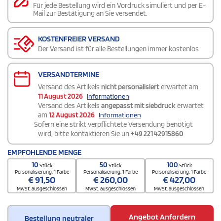
Für jede Bestellung wird ein Vordruck simuliert und per E-
Mail zur Bestätigung an Sie versendet.
KOSTENFREIER VERSAND
Der Versand ist für alle Bestellungen immer kostenlos
VERSANDTERMINE
Versand des Artikels
nicht personalisiert
erwartet am
11 August 2026
Informationen
Versand des Artikels
angepasst mit siebdruck
erwartet
am
12 August 2026
Informationen
Sofern eine strikt verpflichtete Versendung benötigt
wird, bitte kontaktieren Sie un
+49 221 42915860
EMPFOHLENDE MENGE
10
50
100
Stück
Stück
Stück
Personalisierung. 1 Farbe
Personalisierung. 1 Farbe
Personalisierung. 1 Farbe
€
91,50
€
260,00
€
427,00
MwSt. ausgeschlossen
MwSt. ausgeschlossen
MwSt. ausgeschlossen
Angebot Anfordern
Bestellung neutraler