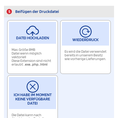
5
Beifügen der Druckdatei
DATEI HOCHLADEN
WIEDERDRUCK
Max. Größe 8MB
Es wird die Datei verwendet
Datei wenn möglich
bereits in unserem Besitz
vektoriell
wie vorherige Lieferungen.
Diese Extension sind nicht
erlaubt:
.exe
,
.php
,
.html
ICH HABE IM MOMENT
KEINE VERFÜGBARE
DATEI
Die Datei kann nach