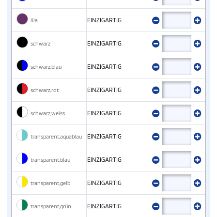
lila
EINZIGARTIG
schwarz
EINZIGARTIG
schwarz,blau
EINZIGARTIG
schwarz,rot
EINZIGARTIG
schwarz,weiss
EINZIGARTIG
transparent,aquablau
EINZIGARTIG
transparent,blau
EINZIGARTIG
transparent,gelb
EINZIGARTIG
transparent,grün
EINZIGARTIG