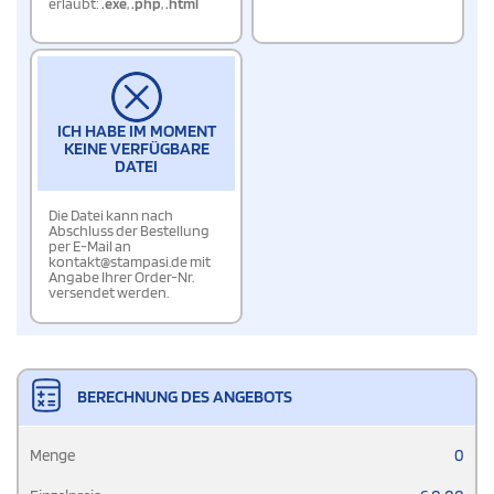
erlaubt:
.exe
,
.php
,
.html
ICH HABE IM MOMENT
KEINE VERFÜGBARE
DATEI
Die Datei kann nach
Abschluss der Bestellung
per E-Mail an
kontakt@stampasi.de mit
Angabe Ihrer Order-Nr.
versendet werden.
BERECHNUNG DES ANGEBOTS
Menge
0