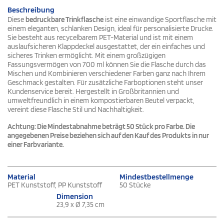
Beschreibung
Diese
bedruckbare Trinkflasche
ist eine einwandige Sportflasche mit
einem eleganten, schlanken Design, ideal für personalisierte Drucke.
Sie besteht aus recycelbarem PET-Material und ist mit einem
auslaufsicheren Klappdeckel ausgestattet, der ein einfaches und
sicheres Trinken ermöglicht. Mit einem großzügigen
Fassungsvermögen von 700 ml können Sie die Flasche durch das
Mischen und Kombinieren verschiedener Farben ganz nach Ihrem
Geschmack gestalten. Für zusätzliche Farboptionen steht unser
Kundenservice bereit. Hergestellt in Großbritannien und
umweltfreundlich in einem kompostierbaren Beutel verpackt,
vereint diese Flasche Stil und Nachhaltigkeit.
Achtung: Die Mindestabnahme beträgt 50 Stück pro Farbe. Die
angegebenen Preise beziehen sich auf den Kauf des Produkts in nur
einer Farbvariante.
Material
Mindestbestellmenge
PET Kunststoff, PP Kunststoff
50 Stücke
Dimension
23,9 x Ø 7,35 cm