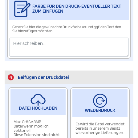
FARBE FÜR DEN DRUCK-EVENTUELLER TEXT
ZUM EINFÜGEN
Geben Sie hier die gewünschte Druckfarbe an und ggf. den Text den
Sie hinzufügen möchten.
4
Beifügen der Druckdatei
DATEI HOCHLADEN
WIEDERDRUCK
Max. Größe 8MB
Es wird die Datei verwendet
Datei wenn möglich
bereits in unserem Besitz
vektoriell
wie vorherige Lieferungen.
Diese Extension sind nicht