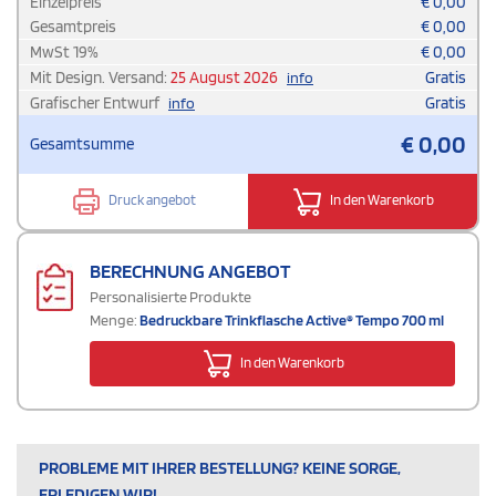
Einzelpreis
€
0,00
Gesamtpreis
€
0,00
MwSt
19
%
€
0,00
Mit Design. Versand:
25 August 2026
Gratis
info
Grafischer Entwurf
Gratis
info
€
0,00
Gesamtsumme
Druck angebot
In den Warenkorb
BERECHNUNG ANGEBOT
Personalisierte Produkte
Menge:
Bedruckbare Trinkflasche Active® Tempo 700 ml
In den Warenkorb
PROBLEME MIT IHRER BESTELLUNG? KEINE SORGE,
ERLEDIGEN WIR!