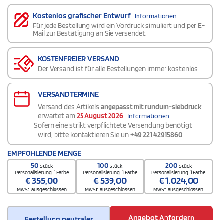
Kostenlos grafischer Entwurf
Informationen
Für jede Bestellung wird ein Vordruck simuliert und per E-
Mail zur Bestätigung an Sie versendet.
KOSTENFREIER VERSAND
Der Versand ist für alle Bestellungen immer kostenlos
VERSANDTERMINE
Versand des Artikels
angepasst mit rundum-siebdruck
erwartet am
25 August 2026
Informationen
Sofern eine strikt verpflichtete Versendung benötigt
wird, bitte kontaktieren Sie un
+49 221 42915860
EMPFOHLENDE MENGE
50
100
200
Stück
Stück
Stück
Personalisierung. 1 Farbe
Personalisierung. 1 Farbe
Personalisierung. 1 Farbe
€
355,00
€
539,00
€
1.024,00
MwSt. ausgeschlossen
MwSt. ausgeschlossen
MwSt. ausgeschlossen
Angebot Anfordern
Bestellung neutraler