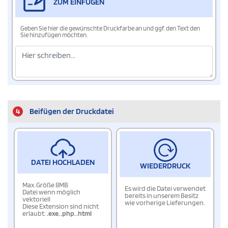
ZUM EINFÜGEN
Geben Sie hier die gewünschte Druckfarbe an und ggf. den Text den
Sie hinzufügen möchten.
4
Beifügen der Druckdatei
DATEI HOCHLADEN
WIEDERDRUCK
Max. Größe 8MB
Es wird die Datei verwendet
Datei wenn möglich
bereits in unserem Besitz
vektoriell
wie vorherige Lieferungen.
Diese Extension sind nicht
erlaubt:
.exe
,
.php
,
.html