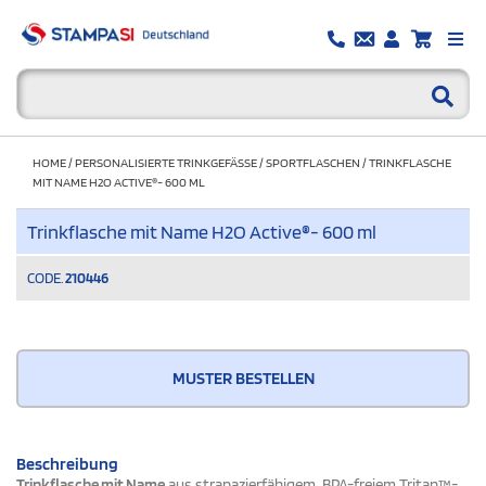
HOME
/
PERSONALISIERTE TRINKGEFÄSSE
/
SPORTFLASCHEN
/
TRINKFLASCHE
MIT NAME H2O ACTIVE®- 600 ML
Trinkflasche mit Name H2O Active®- 600 ml
CODE.
210446
MUSTER BESTELLEN
Beschreibung
Trinkflasche mit Name
aus strapazierfähigem, BPA-freiem Tritan™-