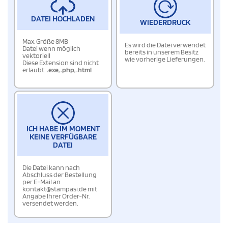
DATEI HOCHLADEN
WIEDERDRUCK
Max. Größe 8MB
Es wird die Datei verwendet
Datei wenn möglich
bereits in unserem Besitz
vektoriell
wie vorherige Lieferungen.
Diese Extension sind nicht
erlaubt:
.exe
,
.php
,
.html
ICH HABE IM MOMENT
KEINE VERFÜGBARE
DATEI
Die Datei kann nach
Abschluss der Bestellung
per E-Mail an
kontakt@stampasi.de mit
Angabe Ihrer Order-Nr.
versendet werden.