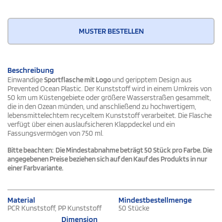
MUSTER BESTELLEN
Beschreibung
Einwandige
Sportflasche mit Logo
und geripptem Design aus
Prevented Ocean Plastic. Der Kunststoff wird in einem Umkreis von
50 km um Küstengebiete oder größere Wasserstraßen gesammelt,
die in den Ozean münden, und anschließend zu hochwertigem,
lebensmittelechtem recyceltem Kunststoff verarbeitet. Die Flasche
verfügt über einen auslaufsicheren Klappdeckel und ein
Fassungsvermögen von 750 ml.
Bitte beachten: Die Mindestabnahme beträgt 50 Stück pro Farbe. Die
angegebenen Preise beziehen sich auf den Kauf des Produkts in nur
einer Farbvariante.
Material
Mindestbestellmenge
PCR Kunststoff, PP Kunststoff
50 Stücke
Dimension