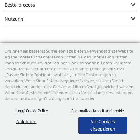
Bestellprozess
Nutzung
Zahlungsmodalität
Um Ihnen ein besseres Surferlebnis zu bieten, verwendet diese Website
eigene Cookies und Cookies von Dritten. Bei den Cookies von Dritten
kann es sich auch um Profilierungs-Cookies handeln. Lesen Sie unsere
Versand
Cookie-Richtlinie, um mehr darüber zu erfahren, oder gehen Sie zu
„Passen Sie Ihre Cookie-Auswahl an“, um Ihre Einstellungen zu
verwalten. Wenn Sie auf „Alle akzeptieren“ klicken, erklären Sie sich
damit einverstanden, dass Cookies auf Ihrem Gerät gespeichert werden.
Wenn Sie auf „Ablehnen“ klicken, erklären Sie sich damit einverstanden,
dass nur notwendige Cookies gespeichert werden.
Leggi Cookie Policy
Personalizza la scelta dei cookie
© 2026 StampaSi s.r.l. ALLE RECHTE SIND VORBEHALTEN -
Steuernummer DE356463144
Ablehnen
Alle Cookies
akzeptieren
0,00
Cad.
+ IVA