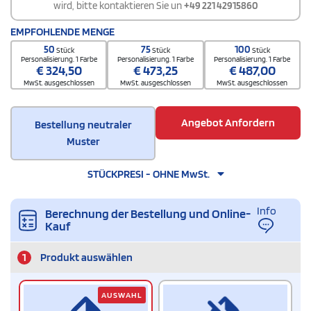
wird, bitte kontaktieren Sie un
+49 221 42915860
EMPFOHLENDE MENGE
50
75
100
Stück
Stück
Stück
Personalisierung. 1 Farbe
Personalisierung. 1 Farbe
Personalisierung. 1 Farbe
€
324,50
€
473,25
€
487,00
MwSt. ausgeschlossen
MwSt. ausgeschlossen
MwSt. ausgeschlossen
Angebot Anfordern
Bestellung neutraler
Muster
STÜCKPRESI - OHNE MwSt.
Info
Berechnung der Bestellung und Online-
Kauf
1
Produkt auswählen
AUSWAHL