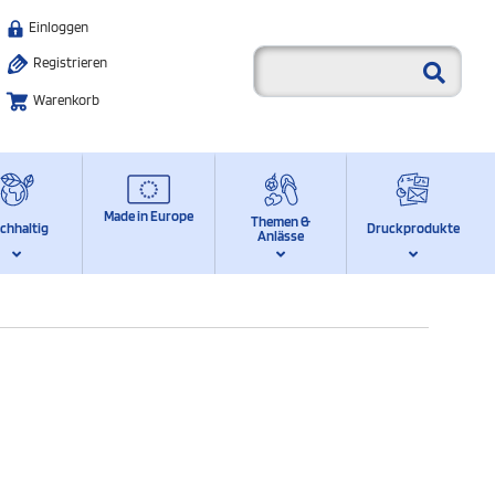
Einloggen
Registrieren
Warenkorb
Made in Europe
Themen &
chhaltig
Druckprodukte
Anlässe