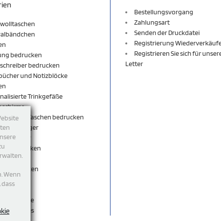
rien
Bestellungsvorgang
Zahlungsart
wolltaschen
Senden der Druckdatei
valbändchen
Registrierung Wiederverkäuf
en
Registrieren Sie sich für unse
ung bedrucken
Letter
schreiber bedrucken
bücher und Notizblöcke
en
nalisierte Trinkgefäße
nschirme
äcke und Taschen bedrucken
Website
sselanhänger
tten
unsere
sselbänder
zu
per bedrucken
rwalten.
shirt
rts bedrucken
n. Wenn
eutel
, dass
ticks
egeschenke
accessoires
okie