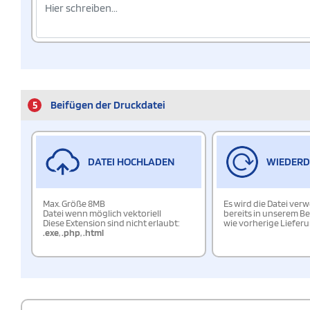
5
Beifügen der Druckdatei
DATEI HOCHLADEN
WIEDER
Max. Größe 8MB
Es wird die Datei ver
Datei wenn möglich vektoriell
bereits in unserem Be
Diese Extension sind nicht erlaubt:
wie vorherige Liefer
.exe
,
.php
,
.html