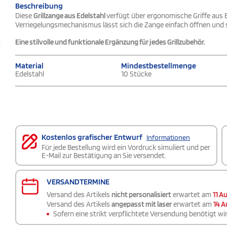
Beschreibung
Diese
Grillzange aus Edelstahl
verfügt über ergonomische Griffe aus B
Verriegelungsmechanismus lässt sich die Zange einfach öffnen und 
Eine stilvolle und funktionale Ergänzung für jedes Grillzubehör.
Material
Mindestbestellmenge
Edelstahl
10 Stücke
Kostenlos grafischer Entwurf
Informationen
Für jede Bestellung wird ein Vordruck simuliert und per
E-Mail zur Bestätigung an Sie versendet.
VERSANDTERMINE
Versand des Artikels
nicht personalisiert
erwartet am
11 A
Versand des Artikels
angepasst mit laser
erwartet am
14 A
Sofern eine strikt verpflichtete Versendung benötigt wir