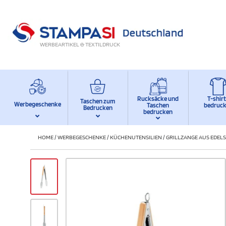
WERBEARTIKEL & TEXTILDRUCK
Rucksäcke und
T-shir
Taschen zum
Werbegeschenke
Taschen
bedruc
Bedrucken
bedrucken
HOME
/
WERBEGESCHENKE
/
KÜCHENUTENSILIEN
/
GRILLZANGE AUS EDELS