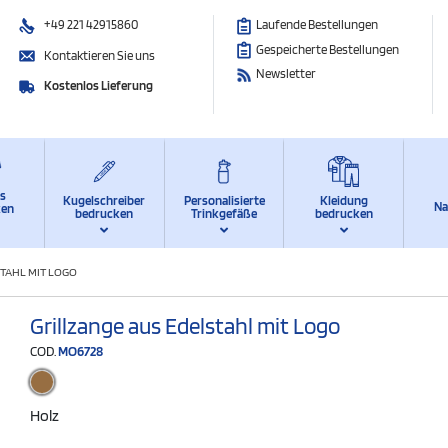
+49 221 42915860
Laufende Bestellungen
Gespeicherte Bestellungen
Kontaktieren Sie uns
Newsletter
Kostenlos Lieferung
ts
Kugelschreiber
Personalisierte
Kleidung
Na
ken
bedrucken
Trinkgefäße
bedrucken
TAHL MIT LOGO
Grillzange aus Edelstahl mit Logo
COD.
MO6728
Holz