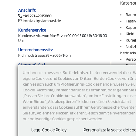
Katego
Anschrift
Baum
+49 221 42915860
kontakt@stampasi.de
Festi
Kapp
Kundenservice
Kleid
Kundenservice von Mo-Fr von 09.00-13.00 / 14.30-18.00
Kugel
Uhr
Notiz
Unternehmenssitz
bedruck
Richmodstrasse 29 - 50667 Köln
Perso
StampaSi S.r.l.
Rege
DE356463144
Rucks
Um Ihnen ein besseres Surferlebnis zu bieten, verwendet diese 
Schlü
eigene Cookies und Cookies von Dritten. Bei den Cookies von Dri
folgen Sie uns
kann es sich auch um Profilierungs-Cookies handeln. Lesen Sie 
Schlü
Cookie-Richtlinie, um mehr darüber zu erfahren, oder gehen Sie 
Shop
„Passen Sie Ihre Cookie-Auswahl an“, um Ihre Einstellungen zu ve
Sweat
Wenn Sie auf „Alle akzeptieren“ klicken, erklären Sie sich damit
T-Shi
einverstanden, dass Cookies auf Ihrem Gerät gespeichert werde
Turnb
Sie auf „Ablehnen“ klicken, erklären Sie sich damit einverstanden
USB-S
nur notwendige Cookies gespeichert werden.
Werb
Wohn
Leggi Cookie Policy
Personalizza la scelta dei co