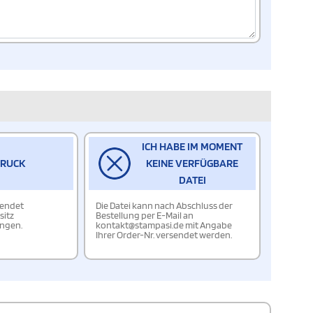
ICH HABE IM MOMENT
DRUCK
KEINE VERFÜGBARE
DATEI
wendet
Die Datei kann nach Abschluss der
sitz
Bestellung per E-Mail an
ungen.
kontakt@stampasi.de mit Angabe
Ihrer Order-Nr. versendet werden.