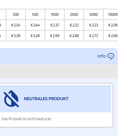
300
500
1000
2500
5000
10000
9
€
2,54
€
2,44
€
2,37
€
2,32
€
2,23
€
2,06
5
€
3,38
€
3,28
€
2,99
€
2,88
€
2,72
€
2,66
Info
NEUTRALES PRODUKT
Das Produkt ist nicht bedruckt.