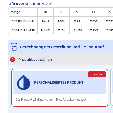
STÜCKPRESI - OHNE MwSt.
Menge
10
25
50
100
250
Preis ohne Druck
€
7,43
€
4,44
€
3,35
€
2,95
€
2,6
Preis Laser 1 Farbe
€
10,24
€
7,59
€
4,90
€
3,99
€
3,4
Berechnung der Bestellung und Online-Kauf
1
Produkt auswählen
AUSWAHL
PERSONALISIERTES PRODUKT
Das Produkt wird individuell mit Aufdruck angepasst