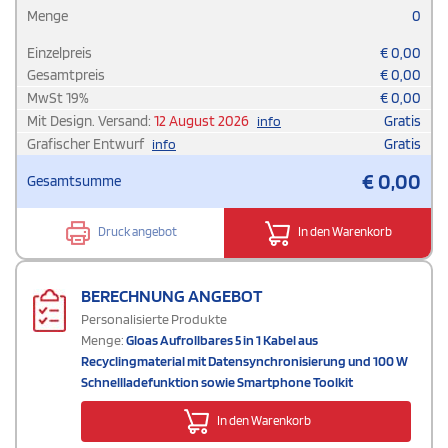
Menge
0
Einzelpreis
€
0,00
Gesamtpreis
€
0,00
MwSt
19
%
€
0,00
Mit Design. Versand:
12 August 2026
Gratis
info
Grafischer Entwurf
Gratis
info
€
0,00
Gesamtsumme
Druck angebot
In den Warenkorb
BERECHNUNG ANGEBOT
Personalisierte Produkte
Menge:
Gloas Aufrollbares 5 in 1 Kabel aus
Recyclingmaterial mit Datensynchronisierung und 100 W
Schnellladefunktion sowie Smartphone Toolkit
In den Warenkorb