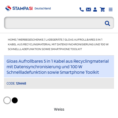
HOME
/
WERBEGESCHENKE
/
LADEGERÄTE
/
GLOAS AUFROLLBARES 5 IN 1
KABEL AUS RECYCLINGMATERIAL MIT DATENSYNCHRONISIERUNG UND 100 W
SCHNELLLADEFUNKTION SOWIE SMARTPHONE TOOLKIT
Gloas Aufrollbares 5 in 1 Kabel aus Recyclingmaterial
mit Datensynchronisierung und 100 W
Schnellladefunktion sowie Smartphone Toolkit
CODE.
124448
Weiss