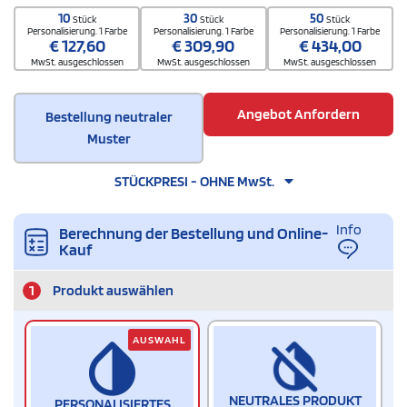
10
30
50
Stück
Stück
Stück
Personalisierung. 1 Farbe
Personalisierung. 1 Farbe
Personalisierung. 1 Farbe
€
127,60
€
309,90
€
434,00
MwSt. ausgeschlossen
MwSt. ausgeschlossen
MwSt. ausgeschlossen
Angebot Anfordern
Bestellung neutraler
Muster
STÜCKPRESI - OHNE MwSt.
Info
Berechnung der Bestellung und Online-
Kauf
1
Produkt auswählen
AUSWAHL
NEUTRALES PRODUKT
PERSONALISIERTES