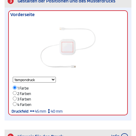
3
Gestalten der Positionen und des Musterdrucks
Vorderseite
1 Farbe
2 Farben
3 Farben
4 Farben
Druckfeld
:
45 mm
40 mm