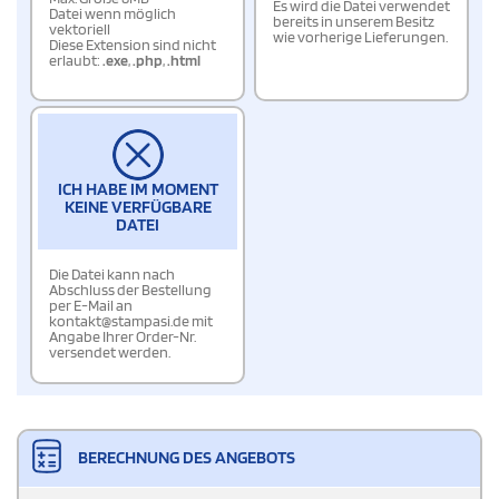
Es wird die Datei verwendet
Datei wenn möglich
bereits in unserem Besitz
vektoriell
wie vorherige Lieferungen.
Diese Extension sind nicht
erlaubt:
.exe
,
.php
,
.html
ICH HABE IM MOMENT
KEINE VERFÜGBARE
DATEI
Die Datei kann nach
Abschluss der Bestellung
per E-Mail an
kontakt@stampasi.de mit
Angabe Ihrer Order-Nr.
versendet werden.
BERECHNUNG DES ANGEBOTS