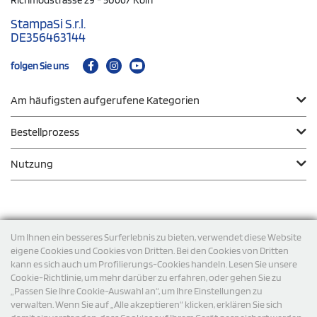
Richmodstrasse 29 - 50667 Köln
StampaSi S.r.l.
DE356463144
folgen Sie uns
Am häufigsten aufgerufene Kategorien
Bestellprozess
Nutzung
Zahlungsmodalität
Um Ihnen ein besseres Surferlebnis zu bieten, verwendet diese Website
eigene Cookies und Cookies von Dritten. Bei den Cookies von Dritten
kann es sich auch um Profilierungs-Cookies handeln. Lesen Sie unsere
Versand
Cookie-Richtlinie, um mehr darüber zu erfahren, oder gehen Sie zu
„Passen Sie Ihre Cookie-Auswahl an“, um Ihre Einstellungen zu
verwalten. Wenn Sie auf „Alle akzeptieren“ klicken, erklären Sie sich