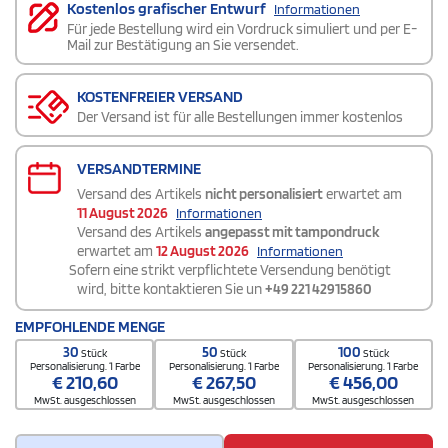
Kostenlos grafischer Entwurf
Informationen
Für jede Bestellung wird ein Vordruck simuliert und per E-
Mail zur Bestätigung an Sie versendet.
KOSTENFREIER VERSAND
Der Versand ist für alle Bestellungen immer kostenlos
VERSANDTERMINE
Versand des Artikels
nicht personalisiert
erwartet am
11 August 2026
Informationen
Versand des Artikels
angepasst mit tampondruck
erwartet am
12 August 2026
Informationen
Sofern eine strikt verpflichtete Versendung benötigt
wird, bitte kontaktieren Sie un
+49 221 42915860
EMPFOHLENDE MENGE
30
50
100
Stück
Stück
Stück
Personalisierung. 1 Farbe
Personalisierung. 1 Farbe
Personalisierung. 1 Farbe
€
210,60
€
267,50
€
456,00
MwSt. ausgeschlossen
MwSt. ausgeschlossen
MwSt. ausgeschlossen