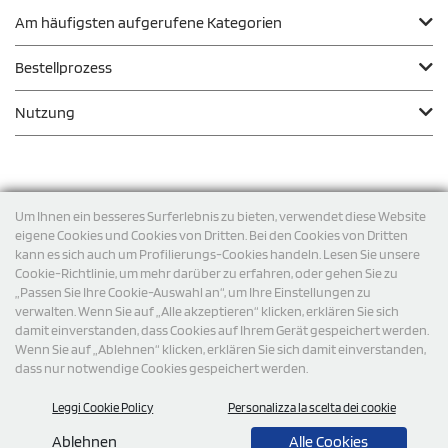
Am häufigsten aufgerufene Kategorien
Bestellprozess
Nutzung
Zahlungsmodalität
Um Ihnen ein besseres Surferlebnis zu bieten, verwendet diese Website
eigene Cookies und Cookies von Dritten. Bei den Cookies von Dritten
kann es sich auch um Profilierungs-Cookies handeln. Lesen Sie unsere
Versand
Cookie-Richtlinie, um mehr darüber zu erfahren, oder gehen Sie zu
„Passen Sie Ihre Cookie-Auswahl an“, um Ihre Einstellungen zu
verwalten. Wenn Sie auf „Alle akzeptieren“ klicken, erklären Sie sich
damit einverstanden, dass Cookies auf Ihrem Gerät gespeichert werden.
Wenn Sie auf „Ablehnen“ klicken, erklären Sie sich damit einverstanden,
dass nur notwendige Cookies gespeichert werden.
Leggi Cookie Policy
Personalizza la scelta dei cookie
© 2026 StampaSi s.r.l. ALLE RECHTE SIND VORBEHALTEN -
Steuernummer DE356463144
Ablehnen
Alle Cookies