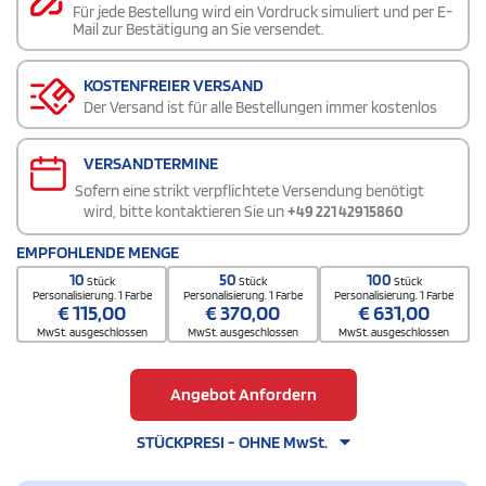
Für jede Bestellung wird ein Vordruck simuliert und per E-
Mail zur Bestätigung an Sie versendet.
KOSTENFREIER VERSAND
Der Versand ist für alle Bestellungen immer kostenlos
VERSANDTERMINE
Sofern eine strikt verpflichtete Versendung benötigt
wird, bitte kontaktieren Sie un
+49 221 42915860
EMPFOHLENDE MENGE
10
50
100
Stück
Stück
Stück
Personalisierung. 1 Farbe
Personalisierung. 1 Farbe
Personalisierung. 1 Farbe
€
115,00
€
370,00
€
631,00
MwSt. ausgeschlossen
MwSt. ausgeschlossen
MwSt. ausgeschlossen
Angebot Anfordern
STÜCKPRESI - OHNE MwSt.