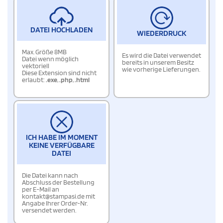
DATEI HOCHLADEN
WIEDERDRUCK
Max. Größe 8MB
Es wird die Datei verwendet
Datei wenn möglich
bereits in unserem Besitz
vektoriell
wie vorherige Lieferungen.
Diese Extension sind nicht
erlaubt:
.exe
,
.php
,
.html
ICH HABE IM MOMENT
KEINE VERFÜGBARE
DATEI
Die Datei kann nach
Abschluss der Bestellung
per E-Mail an
kontakt@stampasi.de mit
Angabe Ihrer Order-Nr.
versendet werden.