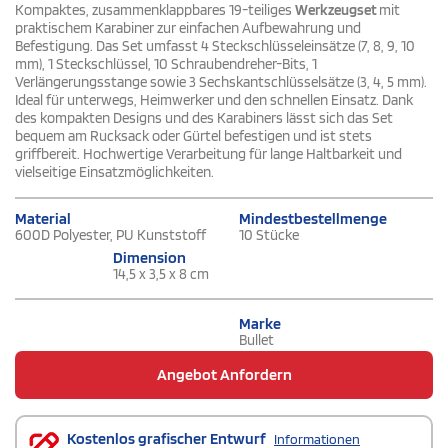
Kompaktes, zusammenklappbares 19-teiliges
Werkzeugset
mit
praktischem Karabiner zur einfachen Aufbewahrung und
Befestigung. Das Set umfasst 4 Steckschlüsseleinsätze (7, 8, 9, 10
mm), 1 Steckschlüssel, 10 Schraubendreher-Bits, 1
Verlängerungsstange sowie 3 Sechskantschlüsselsätze (3, 4, 5 mm).
Ideal für unterwegs, Heimwerker und den schnellen Einsatz. Dank
des kompakten Designs und des Karabiners lässt sich das Set
bequem am Rucksack oder Gürtel befestigen und ist stets
griffbereit. Hochwertige Verarbeitung für lange Haltbarkeit und
vielseitige Einsatzmöglichkeiten.
Material
Mindestbestellmenge
600D Polyester, PU Kunststoff
10 Stücke
Dimension
14,5 x 3,5 x 8 cm
Marke
Bullet
Angebot Anfordern
Kostenlos grafischer Entwurf
Informationen