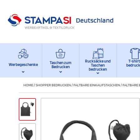
WERBEARTIKEL & TEXTILDRUCK
Rucksäcke und
T-shir
Taschen zum
Werbegeschenke
Taschen
bedruc
Bedrucken
bedrucken
HOME
/
SHOPPER BEDRUCKEN
/
FALTBARE EINKAUFSTASCHEN
/
FALTBARE 