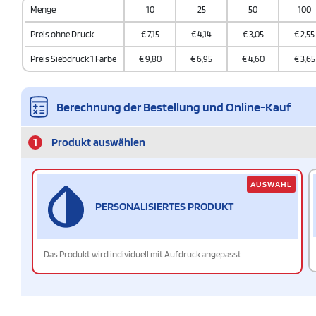
Menge
10
25
50
100
Preis ohne Druck
€
7,15
€
4,14
€
3,05
€
2,55
Preis Siebdruck 1 Farbe
€
9,80
€
6,95
€
4,60
€
3,65
Berechnung der Bestellung und Online-Kauf
1
Produkt auswählen
AUSWAHL
PERSONALISIERTES PRODUKT
Das Produkt wird individuell mit Aufdruck angepasst