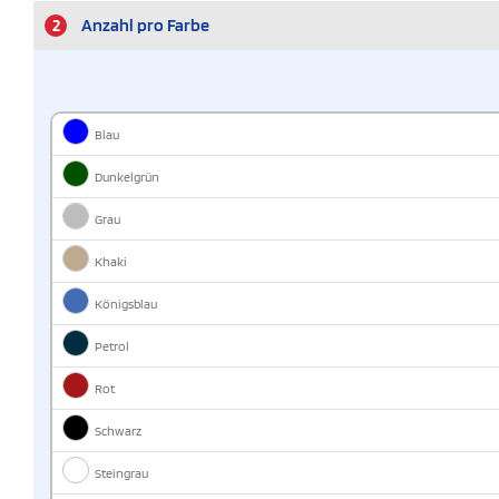
2
Anzahl pro Farbe
Blau
Dunkelgrün
Grau
Khaki
Königsblau
Petrol
Rot
Schwarz
Steingrau