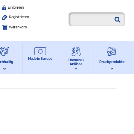
Einloggen
Registrieren
Warenkorb
Made in Europe
Themen &
chhaltig
Druckprodukte
Anlässe