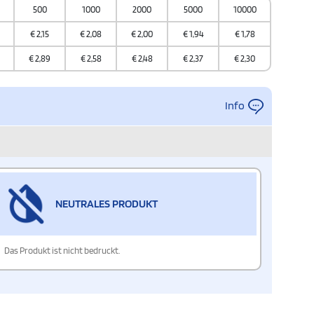
500
1000
2000
5000
10000
€
2,15
€
2,08
€
2,00
€
1,94
€
1,78
€
2,89
€
2,58
€
2,48
€
2,37
€
2,30
Info
NEUTRALES PRODUKT
Das Produkt ist nicht bedruckt.