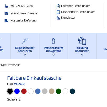
+49 221 42915860
Laufende Bestellungen
Gespeicherte Bestellungen
Kontaktieren Sie uns
Newsletter
Kostenlos Lieferung
ts
Kugelschreiber
Personalisierte
Kleidung
Na
ken
bedrucken
Trinkgefäße
bedrucken
EINKAUFSTASCHE
Faltbare Einkaufstasche
COD.
MO2487
Schwarz