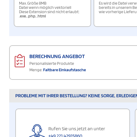
Max. Größe 8MB
Es wird die Datei ver
Datei wenn möglich vektoriell
bereits in unserem Be
Diese Extension sind nicht erlaubt:
wie vorherige Liefer
.exe
,
.php
,
.html
BERECHNUNG ANGEBOT
Personalisierte Produkte
Menge:
Faltbare Einkaufstasche
PROBLEME MIT IHRER BESTELLUNG? KEINE SORGE, ERLEDIGE
Rufen Sie uns jetzt an unter
+49 221 42915860