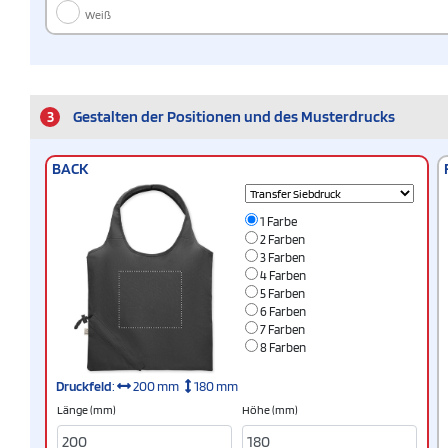
Weiß
3
Gestalten der Positionen und des Musterdrucks
BACK
1 Farbe
2 Farben
3 Farben
4 Farben
5 Farben
6 Farben
7 Farben
8 Farben
Druckfeld
:
200 mm
180 mm
Länge (mm)
Höhe (mm)