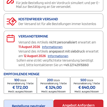
Für jede Bestellung wird ein Vordruck simuliert und per E-
Mail zur Bestätigung an Sie versendet.
KOSTENFREIER VERSAND
Der Versand ist für alle Bestellungen immer kostenlos
VERSANDTERMINE
Versand des Artikels
nicht personalisiert
erwartet am
11 August 2026
Informationen
Versand des Artikels
angepasst mit siebdruck
erwartet
am
12 August 2026
Informationen
Sofern eine strikt verpflichtete Versendung benötigt
wird, bitte kontaktieren Sie un
+49 221 42915860
EMPFOHLENDE MENGE
100
200
500
Stück
Stück
Stück
Personalisierung. 1 Farbe
Personalisierung. 1 Farbe
Personalisierung. 1 Farbe
€
172,00
€
324,00
€
640,00
MwSt. ausgeschlossen
MwSt. ausgeschlossen
MwSt. ausgeschlossen
Angebot Anfordern
Bestellung neutraler