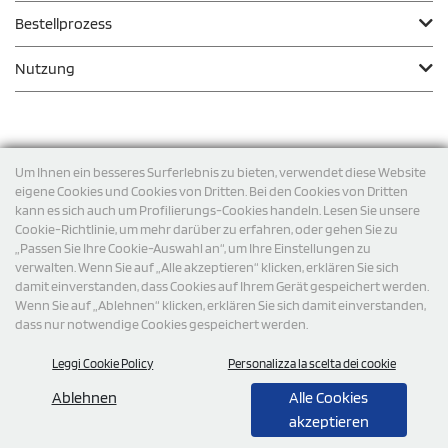
Bestellprozess
Nutzung
Zahlungsmodalität
Um Ihnen ein besseres Surferlebnis zu bieten, verwendet diese Website
eigene Cookies und Cookies von Dritten. Bei den Cookies von Dritten
kann es sich auch um Profilierungs-Cookies handeln. Lesen Sie unsere
Versand
Cookie-Richtlinie, um mehr darüber zu erfahren, oder gehen Sie zu
„Passen Sie Ihre Cookie-Auswahl an“, um Ihre Einstellungen zu
verwalten. Wenn Sie auf „Alle akzeptieren“ klicken, erklären Sie sich
damit einverstanden, dass Cookies auf Ihrem Gerät gespeichert werden.
Wenn Sie auf „Ablehnen“ klicken, erklären Sie sich damit einverstanden,
dass nur notwendige Cookies gespeichert werden.
Leggi Cookie Policy
Personalizza la scelta dei cookie
© 2026 StampaSi s.r.l. ALLE RECHTE SIND VORBEHALTEN -
Steuernummer DE356463144
Ablehnen
Alle Cookies
akzeptieren
0,00
Cad.
+ IVA