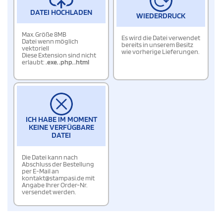
DATEI HOCHLADEN
WIEDERDRUCK
Max. Größe 8MB
Es wird die Datei verwendet
Datei wenn möglich
bereits in unserem Besitz
vektoriell
wie vorherige Lieferungen.
Diese Extension sind nicht
erlaubt:
.exe
,
.php
,
.html
ICH HABE IM MOMENT
KEINE VERFÜGBARE
DATEI
Die Datei kann nach
Abschluss der Bestellung
per E-Mail an
kontakt@stampasi.de mit
Angabe Ihrer Order-Nr.
versendet werden.