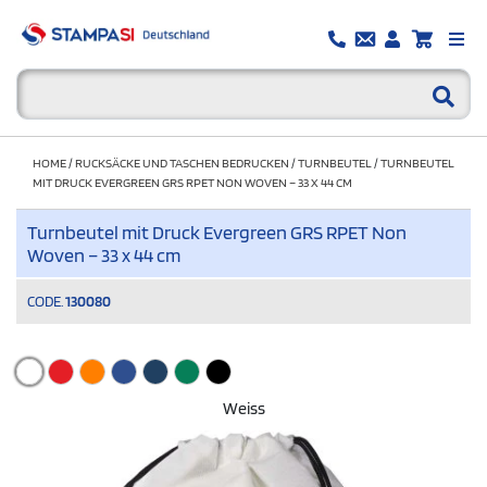
HOME
/
RUCKSÄCKE UND TASCHEN BEDRUCKEN
/
TURNBEUTEL
/
TURNBEUTEL
MIT DRUCK EVERGREEN GRS RPET NON WOVEN – 33 X 44 CM
Turnbeutel mit Druck Evergreen GRS RPET Non
Woven – 33 x 44 cm
CODE.
130080
Weiss