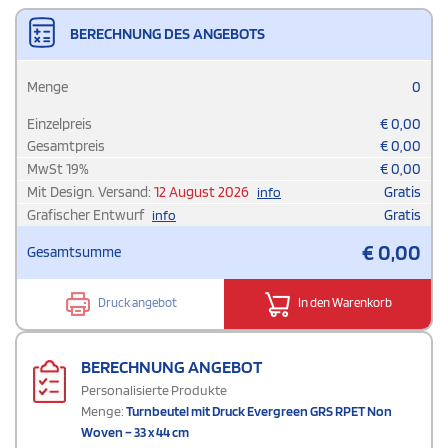
BERECHNUNG DES ANGEBOTS
Menge
0
Einzelpreis
€
0,00
Gesamtpreis
€
0,00
MwSt
19
%
€
0,00
Mit Design. Versand:
12 August 2026
Gratis
info
Grafischer Entwurf
Gratis
info
€
0,00
Gesamtsumme
Druck angebot
In den Warenkorb
BERECHNUNG ANGEBOT
Personalisierte Produkte
Menge:
Turnbeutel mit Druck Evergreen GRS RPET Non
Woven – 33 x 44 cm