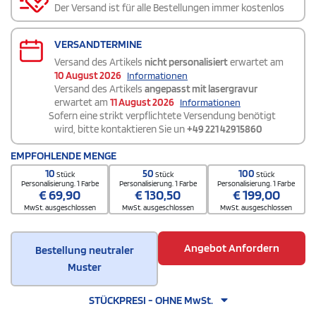
Der Versand ist für alle Bestellungen immer kostenlos
VERSANDTERMINE
Versand des Artikels
nicht personalisiert
erwartet am
10 August 2026
Informationen
Versand des Artikels
angepasst mit lasergravur
erwartet am
11 August 2026
Informationen
Sofern eine strikt verpflichtete Versendung benötigt
wird, bitte kontaktieren Sie un
+49 221 42915860
EMPFOHLENDE MENGE
10
50
100
Stück
Stück
Stück
Personalisierung. 1 Farbe
Personalisierung. 1 Farbe
Personalisierung. 1 Farbe
€
69,90
€
130,50
€
199,00
MwSt. ausgeschlossen
MwSt. ausgeschlossen
MwSt. ausgeschlossen
Angebot Anfordern
Bestellung neutraler
Muster
STÜCKPRESI - OHNE MwSt.