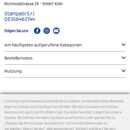
Richmodstrasse 29 - 50667 Köln
StampaSi S.r.l.
DE356463144
folgen Sie uns
Am häufigsten aufgerufene Kategorien
Bestellprozess
Nutzung
Zahlungsmodalität
Um Ihnen ein besseres Surferlebnis zu bieten, verwendet diese Website
eigene Cookies und Cookies von Dritten. Bei den Cookies von Dritten
kann es sich auch um Profilierungs-Cookies handeln. Lesen Sie unsere
Versand
Cookie-Richtlinie, um mehr darüber zu erfahren, oder gehen Sie zu
„Passen Sie Ihre Cookie-Auswahl an“, um Ihre Einstellungen zu
verwalten. Wenn Sie auf „Alle akzeptieren“ klicken, erklären Sie sich