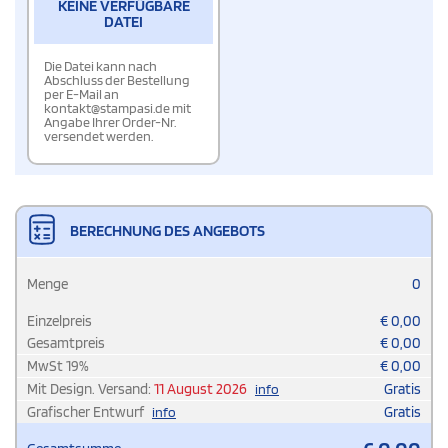
KEINE VERFÜGBARE
DATEI
Die Datei kann nach
Abschluss der Bestellung
per E-Mail an
kontakt@stampasi.de mit
Angabe Ihrer Order-Nr.
versendet werden.
BERECHNUNG DES ANGEBOTS
Menge
0
Einzelpreis
€
0,00
Gesamtpreis
€
0,00
MwSt
19
%
€
0,00
Mit Design. Versand:
11 August 2026
Gratis
info
Grafischer Entwurf
Gratis
info