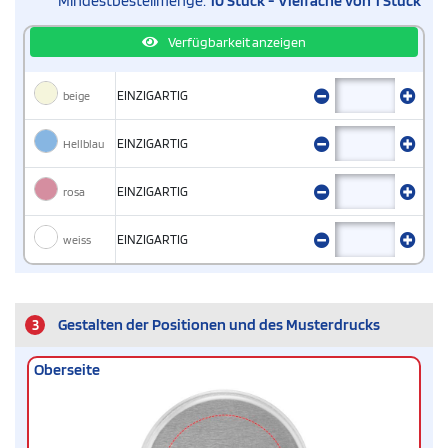
Mindestbestellmenge:
10 Stück - Vielfache von 1 Stück
Verfügbarkeit anzeigen
beige
EINZIGARTIG
Hellblau
EINZIGARTIG
rosa
EINZIGARTIG
weiss
EINZIGARTIG
3
Gestalten der Positionen und des Musterdrucks
Oberseite