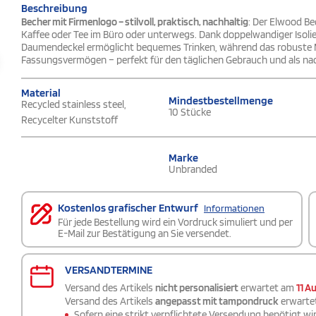
Beschreibung
Becher mit Firmenlogo – stilvoll, praktisch, nachhaltig
: Der Elwood Bec
Kaffee oder Tee im Büro oder unterwegs. Dank doppelwandiger Isolie
Daumendeckel ermöglicht bequemes Trinken, während das robuste Mate
Fassungsvermögen – perfekt für den täglichen Gebrauch und als na
Material
Mindestbestellmenge
Recycled stainless steel,
10 Stücke
Recycelter Kunststoff
Marke
Unbranded
Kostenlos grafischer Entwurf
Informationen
Für jede Bestellung wird ein Vordruck simuliert und per
E-Mail zur Bestätigung an Sie versendet.
VERSANDTERMINE
Versand des Artikels
nicht personalisiert
erwartet am
11 A
Versand des Artikels
angepasst mit tampondruck
erwarte
Sofern eine strikt verpflichtete Versendung benötigt wir