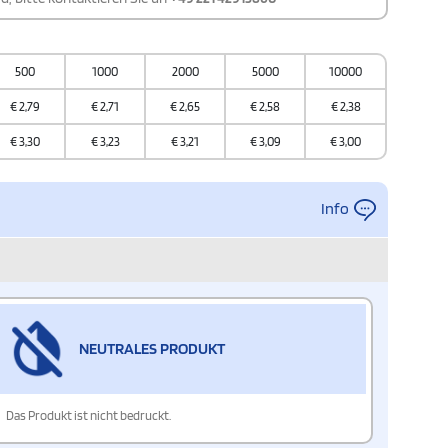
500
1000
2000
5000
10000
€
2,79
€
2,71
€
2,65
€
2,58
€
2,38
€
3,30
€
3,23
€
3,21
€
3,09
€
3,00
Info
NEUTRALES PRODUKT
Das Produkt ist nicht bedruckt.