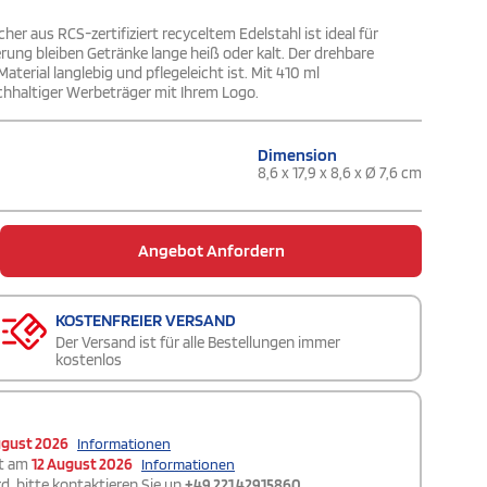
her aus RCS-zertifiziert recyceltem Edelstahl ist ideal für
rung bleiben Getränke lange heiß oder kalt. Der drehbare
rial langlebig und pflegeleicht ist. Mit 410 ml
chhaltiger Werbeträger mit Ihrem Logo.
Dimension
8,6 x 17,9 x 8,6 x Ø 7,6 cm
Angebot Anfordern
KOSTENFREIER VERSAND
Der Versand ist für alle Bestellungen immer
kostenlos
ugust 2026
Informationen
t am
12 August 2026
Informationen
d, bitte kontaktieren Sie un
+49 221 42915860