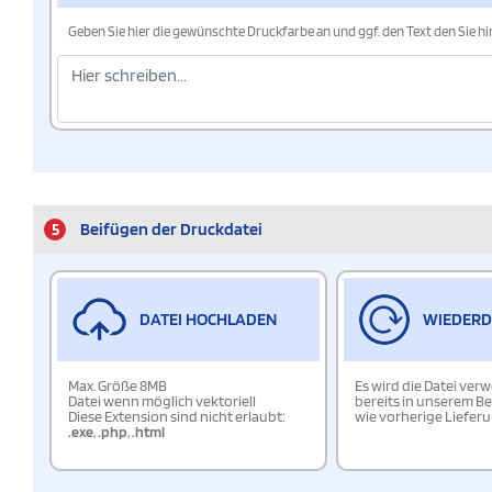
Geben Sie hier die gewünschte Druckfarbe an und ggf. den Text den Sie 
5
Beifügen der Druckdatei
DATEI HOCHLADEN
WIEDER
Max. Größe 8MB
Es wird die Datei ver
Datei wenn möglich vektoriell
bereits in unserem Be
Diese Extension sind nicht erlaubt:
wie vorherige Liefer
.exe
,
.php
,
.html