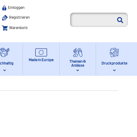
Einloggen
Registrieren
Warenkorb
Made in Europe
Themen &
chhaltig
Druckprodukte
Anlässe