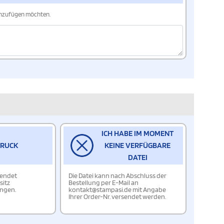
hinzufügen möchten.
ICH HABE IM MOMENT
DRUCK
KEINE VERFÜGBARE
DATEI
wendet
Die Datei kann nach Abschluss der
sitz
Bestellung per E-Mail an
ungen.
kontakt@stampasi.de mit Angabe
Ihrer Order-Nr. versendet werden.