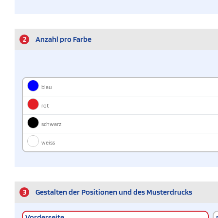
2
Anzahl pro Farbe
blau
rot
schwarz
weiss
3
Gestalten der Positionen und des Musterdrucks
Vorderseite