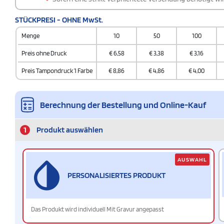
STÜCKPRESI - OHNE MwSt.
Menge
10
50
100
Preis ohne Druck
€
6,58
€
3,38
€
3,16
Preis Tampondruck 1 Farbe
€
8,86
€
4,86
€
4,00
Berechnung der Bestellung und Online-Kauf
1
Produkt auswählen
AUSWAHL
PERSONALISIERTES PRODUKT
Das Produkt wird individuell Mit Gravur angepasst