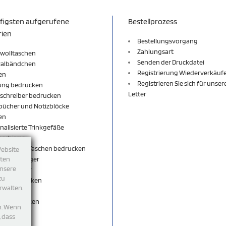
figsten aufgerufene
Bestellprozess
rien
Bestellungsvorgang
Zahlungsart
wolltaschen
Senden der Druckdatei
valbändchen
Registrierung Wiederverkäuf
en
Registrieren Sie sich für unse
ung bedrucken
Letter
schreiber bedrucken
bücher und Notizblöcke
en
nalisierte Trinkgefäße
nschirme
äcke und Taschen bedrucken
Website
sselanhänger
tten
unsere
sselbänder
zu
per bedrucken
rwalten.
shirt
rts bedrucken
n. Wenn
eutel
, dass
ticks