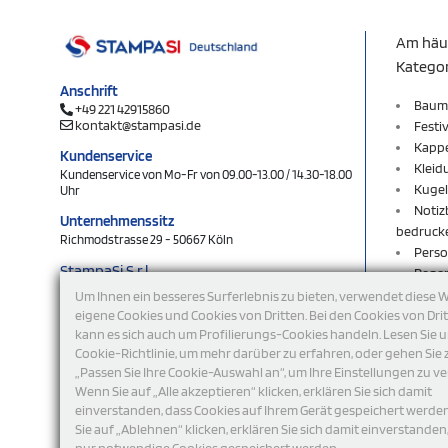
Am häu
Katego
Anschrift
Baum
+49 221 42915860
kontakt@stampasi.de
Festi
Kapp
Kundenservice
Kleid
Kundenservice von Mo-Fr von 09.00-13.00 / 14.30-18.00
Kugel
Uhr
Notiz
Unternehmenssitz
bedruck
Richmodstrasse 29 - 50667 Köln
Perso
StampaSi S.r.l.
Rege
DE356463144
Rucks
Um Ihnen ein besseres Surferlebnis zu bieten, verwendet diese 
Schlü
eigene Cookies und Cookies von Dritten. Bei den Cookies von Dri
folgen Sie uns
kann es sich auch um Profilierungs-Cookies handeln. Lesen Sie 
Schlü
Cookie-Richtlinie, um mehr darüber zu erfahren, oder gehen Sie 
Shop
„Passen Sie Ihre Cookie-Auswahl an“, um Ihre Einstellungen zu ve
Sweat
Wenn Sie auf „Alle akzeptieren“ klicken, erklären Sie sich damit
T-Shi
einverstanden, dass Cookies auf Ihrem Gerät gespeichert werde
Turnb
Sie auf „Ablehnen“ klicken, erklären Sie sich damit einverstanden
USB-S