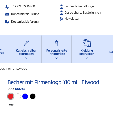
+49 221 42915860
Laufende Bestellungen
Gespeicherte Bestellungen
Kontaktieren Sie uns
Newsletter
Kostenlos Lieferung
ts
Kugelschreiber
Personalisierte
Kleidung
Na
ken
bedrucken
Trinkgefäße
bedrucken
OGO 410 ML - ELWOOD
Becher mit Firmenlogo 410 ml - Elwood
COD.
100763
Rot