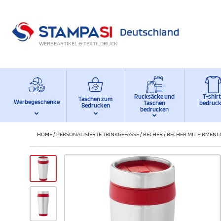
WERBEARTIKEL & TEXTILDRUCK
Rucksäcke und
T-shir
Taschen zum
Werbegeschenke
Taschen
bedruc
Bedrucken
bedrucken
HOME
/
PERSONALISIERTE TRINKGEFÄSSE
/
BECHER
/
BECHER MIT FIRMENL