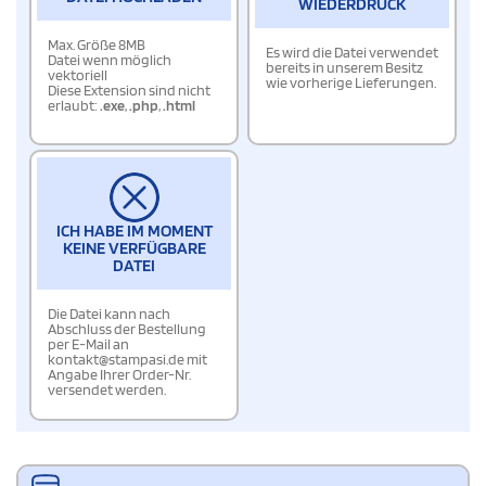
WIEDERDRUCK
Max. Größe 8MB
Es wird die Datei verwendet
Datei wenn möglich
bereits in unserem Besitz
vektoriell
wie vorherige Lieferungen.
Diese Extension sind nicht
erlaubt:
.exe
,
.php
,
.html
ICH HABE IM MOMENT
KEINE VERFÜGBARE
DATEI
Die Datei kann nach
Abschluss der Bestellung
per E-Mail an
kontakt@stampasi.de mit
Angabe Ihrer Order-Nr.
versendet werden.