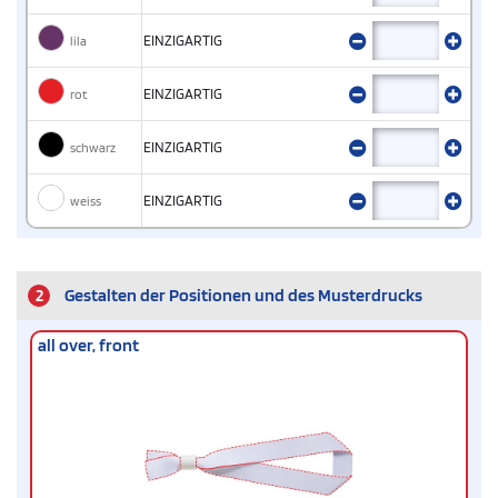
lila
EINZIGARTIG
rot
EINZIGARTIG
schwarz
EINZIGARTIG
weiss
EINZIGARTIG
2
Gestalten der Positionen und des Musterdrucks
all over, front