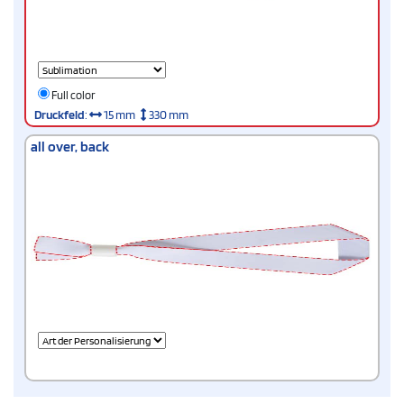
Full color
Druckfeld
:
15 mm
330 mm
all over, back