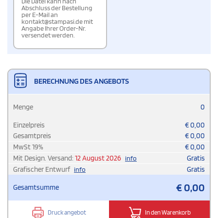
Die Datei kann nach
Abschluss der Bestellung
per E-Mail an
kontakt@stampasi.de mit
Angabe Ihrer Order-Nr.
versendet werden.
BERECHNUNG DES ANGEBOTS
Menge
0
Einzelpreis
€
0,00
Gesamtpreis
€
0,00
MwSt
19
%
€
0,00
Mit Design. Versand:
12 August 2026
Gratis
info
Grafischer Entwurf
Gratis
info
€
0,00
Gesamtsumme
Druck angebot
In den Warenkorb