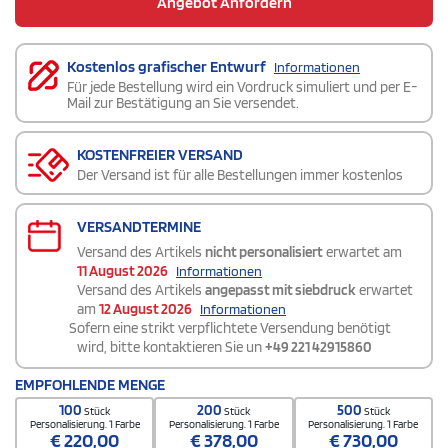
Angebot Anfordern
Kostenlos grafischer Entwurf
Informationen
Für jede Bestellung wird ein Vordruck simuliert und per E-
Mail zur Bestätigung an Sie versendet.
KOSTENFREIER VERSAND
Der Versand ist für alle Bestellungen immer kostenlos
VERSANDTERMINE
Versand des Artikels
nicht personalisiert
erwartet am
11 August 2026
Informationen
Versand des Artikels
angepasst mit siebdruck
erwartet
am
12 August 2026
Informationen
Sofern eine strikt verpflichtete Versendung benötigt
wird, bitte kontaktieren Sie un
+49 221 42915860
EMPFOHLENDE MENGE
100
200
500
Stück
Stück
Stück
Personalisierung. 1 Farbe
Personalisierung. 1 Farbe
Personalisierung. 1 Farbe
€
220,00
€
378,00
€
730,00