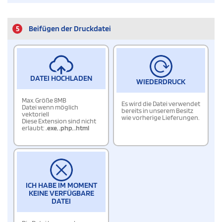
5
Beifügen der Druckdatei
DATEI HOCHLADEN
WIEDERDRUCK
Max. Größe 8MB
Es wird die Datei verwendet
Datei wenn möglich
bereits in unserem Besitz
vektoriell
wie vorherige Lieferungen.
Diese Extension sind nicht
erlaubt:
.exe
,
.php
,
.html
ICH HABE IM MOMENT
KEINE VERFÜGBARE
DATEI