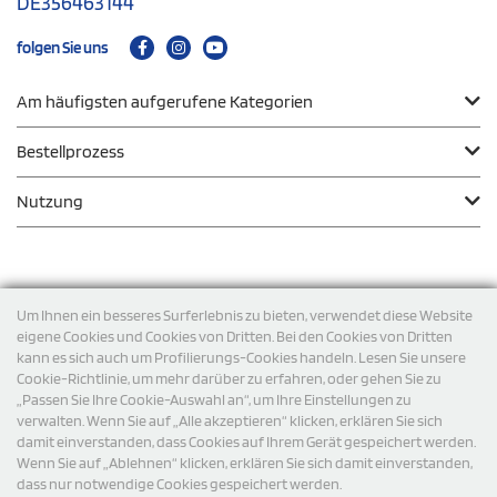
DE356463144
folgen Sie uns
Am häufigsten aufgerufene Kategorien
Bestellprozess
Nutzung
Zahlungsmodalität
Um Ihnen ein besseres Surferlebnis zu bieten, verwendet diese Website
eigene Cookies und Cookies von Dritten. Bei den Cookies von Dritten
kann es sich auch um Profilierungs-Cookies handeln. Lesen Sie unsere
Versand
Cookie-Richtlinie, um mehr darüber zu erfahren, oder gehen Sie zu
„Passen Sie Ihre Cookie-Auswahl an“, um Ihre Einstellungen zu
verwalten. Wenn Sie auf „Alle akzeptieren“ klicken, erklären Sie sich
damit einverstanden, dass Cookies auf Ihrem Gerät gespeichert werden.
Wenn Sie auf „Ablehnen“ klicken, erklären Sie sich damit einverstanden,
dass nur notwendige Cookies gespeichert werden.