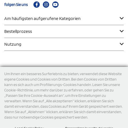
folgen Sie uns
Am häufigsten aufgerufene Kategorien
Bestellprozess
Nutzung
Zahlungsmodalität
Um Ihnen ein besseres Surferlebnis zu bieten, verwendet diese Website
eigene Cookies und Cookies von Dritten. Bei den Cookies von Dritten
kann es sich auch um Profilierungs-Cookies handeln. Lesen Sie unsere
Versand
Cookie-Richtlinie, um mehr darüber zu erfahren, oder gehen Sie zu
„Passen Sie Ihre Cookie-Auswahl an“, um Ihre Einstellungen zu
verwalten. Wenn Sie auf „Alle akzeptieren“ klicken, erklären Sie sich
damit einverstanden, dass Cookies auf Ihrem Gerät gespeichert werden.
Wenn Sie auf „Ablehnen“ klicken, erklären Sie sich damit einverstanden,
dass nur notwendige Cookies gespeichert werden.