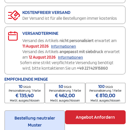
KOSTENFREIER VERSAND
Der Versand ist für alle Bestellungen immer kostenlos
VERSANDTERMINE
Versand des Artikels
nicht personalisiert
erwartet am
11 August 2026
Informationen
Versand des Artikels
angepasst mit siebdruck
erwartet
am
12 August 2026
Informationen
Sofern eine strikt verpflichtete Versendung benötigt
wird, bitte kontaktieren Sie un
+49 221 42915860
EMPFOHLENDE MENGE
10
50
100
Stück
Stück
Stück
Personalisierung. 1 Farbe
Personalisierung. 1 Farbe
Personalisierung. 1 Farbe
€
135,40
€
462,00
€
810,00
MwSt. ausgeschlossen
MwSt. ausgeschlossen
MwSt. ausgeschlossen
Angebot Anfordern
Bestellung neutraler
Muster