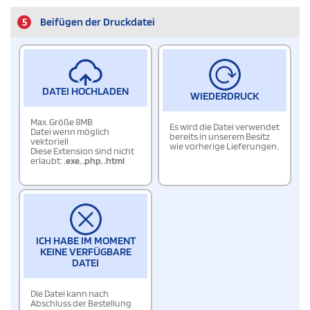
5
Beifügen der Druckdatei
DATEI HOCHLADEN
WIEDERDRUCK
Max. Größe 8MB
Es wird die Datei verwendet
Datei wenn möglich
bereits in unserem Besitz
vektoriell
wie vorherige Lieferungen.
Diese Extension sind nicht
erlaubt:
.exe
,
.php
,
.html
ICH HABE IM MOMENT
KEINE VERFÜGBARE
DATEI
Die Datei kann nach
Abschluss der Bestellung