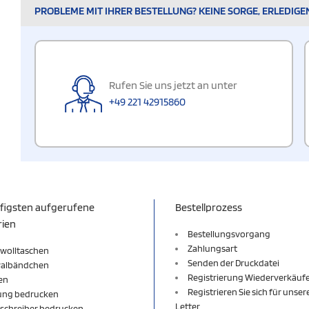
PROBLEME MIT IHRER BESTELLUNG? KEINE SORGE, ERLEDIGE
Rufen Sie uns jetzt an unter
+49 221 42915860
figsten aufgerufene
Bestellprozess
rien
Bestellungsvorgang
Zahlungsart
wolltaschen
Senden der Druckdatei
valbändchen
Registrierung Wiederverkäuf
en
Registrieren Sie sich für unse
ung bedrucken
Letter
schreiber bedrucken