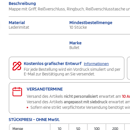
Beschreibung
Mappe mit Griff, Reißverschluss, Ringbuch, Reißverschlusstasche u
Material
Mindestbestellmenge
Lederimitat
10 Stücke
Marke
Bullet
Kostenlos grafischer Entwurf
Informationen
Für jede Bestellung wird ein Vordruck simuliert und per
E-Mail zur Bestätigung an Sie versendet.
VERSANDTERMINE
Versand des Artikels
nicht personalisiert
erwartet am
10 A
Versand des Artikels
angepasst mit siebdruck
erwartet a
Sofern eine strikt verpflichtete Versendung benötigt wir
STÜCKPRESI - OHNE MwSt.
Menge
10
50
100
200