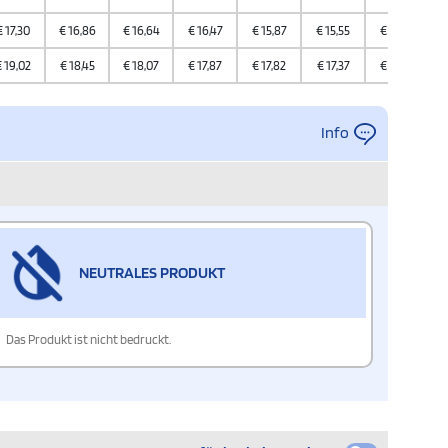
€
17,30
€
16,86
€
16,64
€
16,47
€
15,87
€
15,55
€
15,48
€
19,02
€
18,45
€
18,07
€
17,87
€
17,82
€
17,37
€
17,04
Info
NEUTRALES PRODUKT
Das Produkt ist nicht bedruckt.