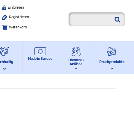
Einloggen
Registrieren
Warenkorb
Made in Europe
Themen &
chhaltig
Druckprodukte
Anlässe