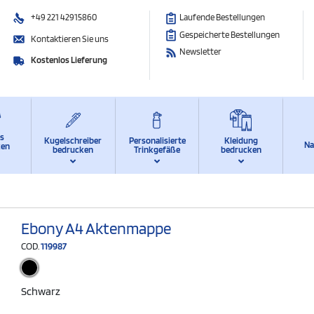
+49 221 42915860
Laufende Bestellungen
Gespeicherte Bestellungen
Kontaktieren Sie uns
Newsletter
Kostenlos Lieferung
ts
Kugelschreiber
Personalisierte
Kleidung
Na
ken
bedrucken
Trinkgefäße
bedrucken
Ebony A4 Aktenmappe
COD.
119987
Schwarz