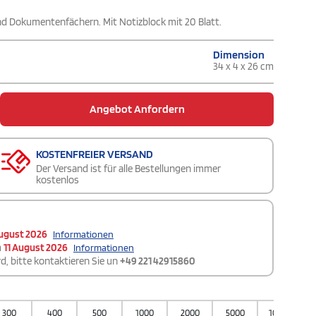
nd Dokumentenfächern. Mit Notizblock mit 20 Blatt.
Dimension
34 x 4 x 26 cm
Angebot Anfordern
KOSTENFREIER VERSAND
Der Versand ist für alle Bestellungen immer
kostenlos
ugust 2026
Informationen
m
11 August 2026
Informationen
d, bitte kontaktieren Sie un
+49 221 42915860
300
400
500
1000
2000
5000
10000