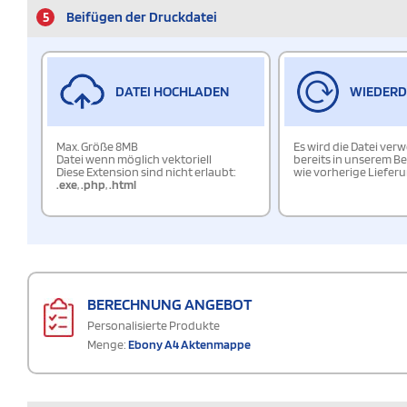
5
Beifügen der Druckdatei
DATEI HOCHLADEN
WIEDER
Max. Größe 8MB
Es wird die Datei ver
Datei wenn möglich vektoriell
bereits in unserem Be
Diese Extension sind nicht erlaubt:
wie vorherige Liefer
.exe
,
.php
,
.html
BERECHNUNG ANGEBOT
Personalisierte Produkte
Menge:
Ebony A4 Aktenmappe