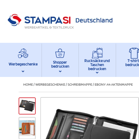
WERBEARTIKEL & TEXTILDRUCK
Rucksäcke und
T-shir
Shopper
Werbegeschenke
Taschen
bedruc
bedrucken
bedrucken
HOME
/
WERBEGESCHENKE
/
SCHREIBMAPPE
/
EBONY A4 AKTENMAPPE