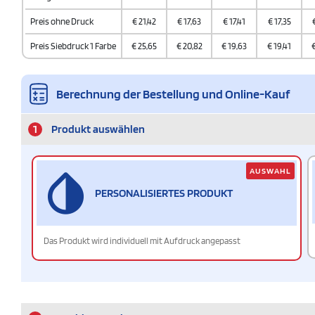
Preis ohne Druck
€
21,42
€
17,63
€
17,41
€
17,35
Preis Siebdruck 1 Farbe
€
25,65
€
20,82
€
19,63
€
19,41
Berechnung der Bestellung und Online-Kauf
1
Produkt auswählen
AUSWAHL
PERSONALISIERTES PRODUKT
Das Produkt wird individuell mit Aufdruck angepasst