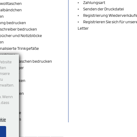
Zahlungsart
wolltaschen
Senden der Druckdatei
valbändchen
Registrierung Wiederverkäuf
en
Registrieren Sie sich für unse
ung bedrucken
Letter
schreiber bedrucken
bücher und Notizblöcke
en
nalisierte Trinkgefäße
nschirme
äcke und Taschen bedrucken
Website
sselanhänger
tten
unsere
sselbänder
zu
per bedrucken
rwalten.
shirt
rts bedrucken
n. Wenn
eutel
, dass
ticks
egeschenke
accessoires
okie