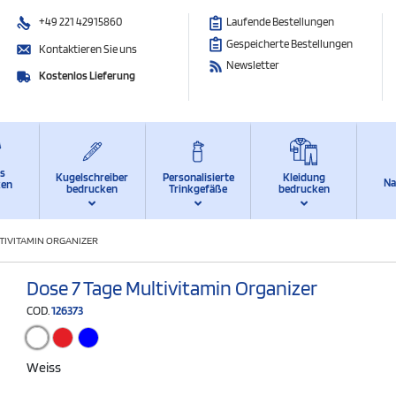
+49 221 42915860
Laufende Bestellungen
Gespeicherte Bestellungen
Kontaktieren Sie uns
Newsletter
Kostenlos Lieferung
ts
Kugelschreiber
Personalisierte
Kleidung
Na
ken
bedrucken
Trinkgefäße
bedrucken
LTIVITAMIN ORGANIZER
Dose 7 Tage Multivitamin Organizer
COD.
126373
Weiss