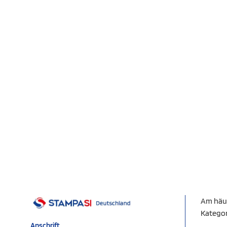
Am häu
Katego
Anschrift