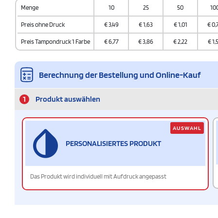
Menge
10
25
50
10
Preis ohne Druck
€
3,49
€
1,63
€
1,01
€
0,
Preis Tampondruck 1 Farbe
€
6,77
€
3,86
€
2,22
€
1,
Berechnung der Bestellung und Online-Kauf
1
Produkt auswählen
AUSWAHL
PERSONALISIERTES PRODUKT
Das Produkt wird individuell mit Aufdruck angepasst