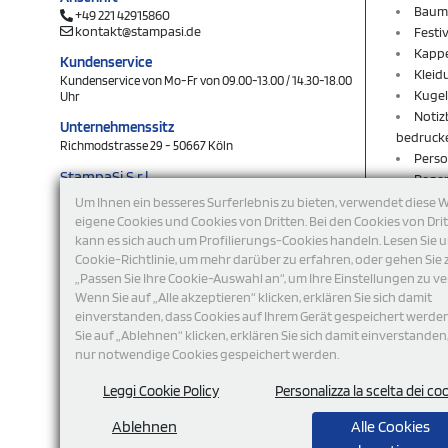
Baum
+49 221 42915860
kontakt@stampasi.de
Festi
Kapp
Kundenservice
Kleid
Kundenservice von Mo-Fr von 09.00-13.00 / 14.30-18.00
Kugel
Uhr
Notiz
Unternehmenssitz
bedruck
Richmodstrasse 29 - 50667 Köln
Perso
StampaSi S.r.l.
Rege
DE356463144
Rucks
Um Ihnen ein besseres Surferlebnis zu bieten, verwendet diese 
Schlü
eigene Cookies und Cookies von Dritten. Bei den Cookies von Dri
folgen Sie uns
kann es sich auch um Profilierungs-Cookies handeln. Lesen Sie 
Schlü
Cookie-Richtlinie, um mehr darüber zu erfahren, oder gehen Sie 
Shop
„Passen Sie Ihre Cookie-Auswahl an“, um Ihre Einstellungen zu ve
Sweat
Wenn Sie auf „Alle akzeptieren“ klicken, erklären Sie sich damit
T-Shi
einverstanden, dass Cookies auf Ihrem Gerät gespeichert werde
Turnb
Sie auf „Ablehnen“ klicken, erklären Sie sich damit einverstanden
USB-S
nur notwendige Cookies gespeichert werden.
Werb
Wohn
Leggi Cookie Policy
Personalizza la scelta dei co
Ablehnen
Alle Cookies