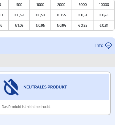
0
500
1000
2000
5000
10000
70
€
0,59
€
0,58
€
0,55
€
0,51
€
0,43
56
€
1,03
€
0,95
€
0,94
€
0,85
€
0,81
Info
NEUTRALES PRODUKT
Das Produkt ist nicht bedruckt.