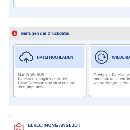
5
Beifügen der Druckdatei
DATEI HOCHLADEN
WIEDER
Max. Größe 8MB
Es wird die Datei ver
Datei wenn möglich vektoriell
bereits in unserem Be
Diese Extension sind nicht erlaubt:
wie vorherige Liefer
.exe
,
.php
,
.html
BERECHNUNG ANGEBOT