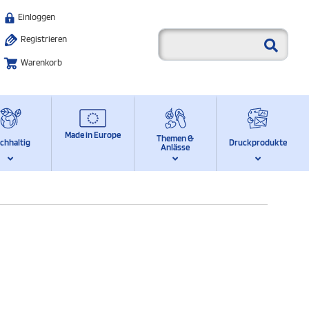
Einloggen
Registrieren
Warenkorb
Made in Europe
Themen &
chhaltig
Druckprodukte
Anlässe