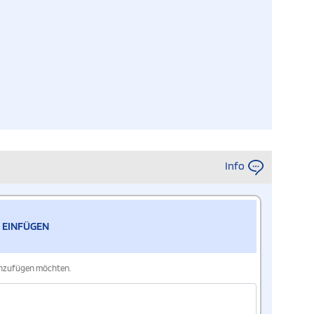
Info
 EINFÜGEN
hinzufügen möchten.