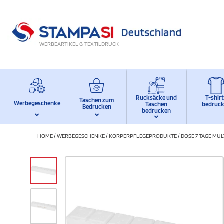
WERBEARTIKEL & TEXTILDRUCK
Rucksäcke und
T-shir
Taschen zum
Werbegeschenke
Taschen
bedruc
Bedrucken
bedrucken
HOME
/
WERBEGESCHENKE
/
KÖRPERPFLEGEPRODUKTE
/
DOSE 7 TAGE MU