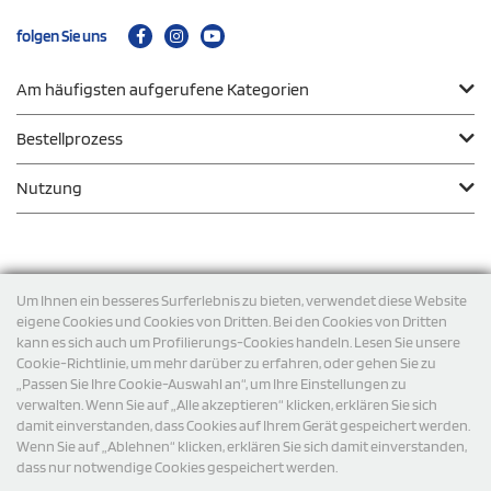
folgen Sie uns
Am häufigsten aufgerufene Kategorien
Bestellprozess
Nutzung
Zahlungsmodalität
Um Ihnen ein besseres Surferlebnis zu bieten, verwendet diese Website
eigene Cookies und Cookies von Dritten. Bei den Cookies von Dritten
kann es sich auch um Profilierungs-Cookies handeln. Lesen Sie unsere
Versand
Cookie-Richtlinie, um mehr darüber zu erfahren, oder gehen Sie zu
„Passen Sie Ihre Cookie-Auswahl an“, um Ihre Einstellungen zu
verwalten. Wenn Sie auf „Alle akzeptieren“ klicken, erklären Sie sich
damit einverstanden, dass Cookies auf Ihrem Gerät gespeichert werden.
Wenn Sie auf „Ablehnen“ klicken, erklären Sie sich damit einverstanden,
dass nur notwendige Cookies gespeichert werden.