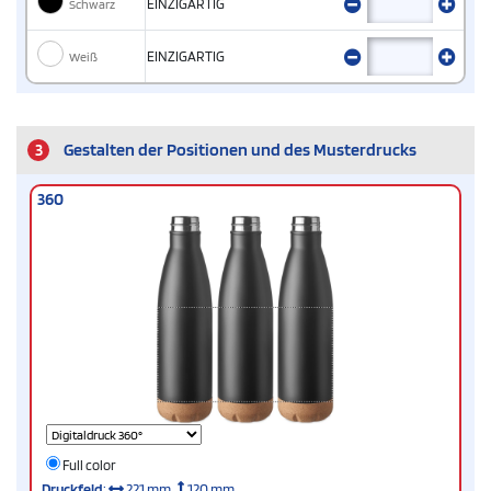
Schwarz
EINZIGARTIG
Weiß
EINZIGARTIG
3
Gestalten der Positionen und des Musterdrucks
360
Full color
Druckfeld
:
221 mm
120 mm