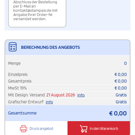
Abschluss der Bestellung
per E-Mail an
kontakt@stampasi.de mit
Angabe Ihrer Order-Nr.
versendet werden.
BERECHNUNG DES ANGEBOTS
Menge
0
Einzelpreis
€
0,00
Gesamtpreis
€
0,00
MwSt
19
%
€
0,00
Mit Design. Versand:
21 August 2026
Gratis
info
Grafischer Entwurf
Gratis
info
€
0,00
Gesamtsumme
Druck angebot
In den Warenkorb