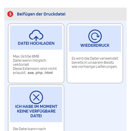
5
Beifügen der Druckdatei
DATEI HOCHLADEN
WIEDERDRUCK
Max. Größe 8MB
Es wird die Datei verwendet
Datei wenn möglich
bereits in unserem Besitz
vektoriell
wie vorherige Lieferungen.
Diese Extension sind nicht
erlaubt:
.exe
,
.php
,
.html
ICH HABE IM MOMENT
KEINE VERFÜGBARE
DATEI
Die Datei kann nach