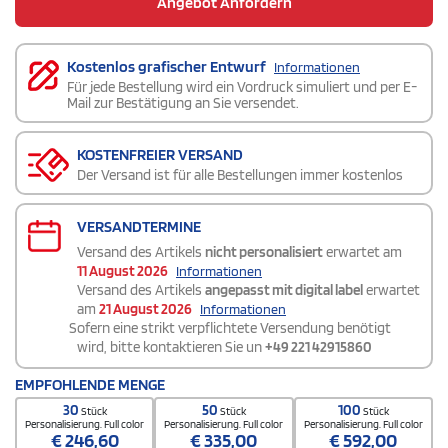
Angebot Anfordern
Kostenlos grafischer Entwurf
Informationen
Für jede Bestellung wird ein Vordruck simuliert und per E-
Mail zur Bestätigung an Sie versendet.
KOSTENFREIER VERSAND
Der Versand ist für alle Bestellungen immer kostenlos
VERSANDTERMINE
Versand des Artikels
nicht personalisiert
erwartet am
11 August 2026
Informationen
Versand des Artikels
angepasst mit digital label
erwartet
am
21 August 2026
Informationen
Sofern eine strikt verpflichtete Versendung benötigt
wird, bitte kontaktieren Sie un
+49 221 42915860
EMPFOHLENDE MENGE
30
50
100
Stück
Stück
Stück
Personalisierung. Full color
Personalisierung. Full color
Personalisierung. Full color
€
246,60
€
335,00
€
592,00