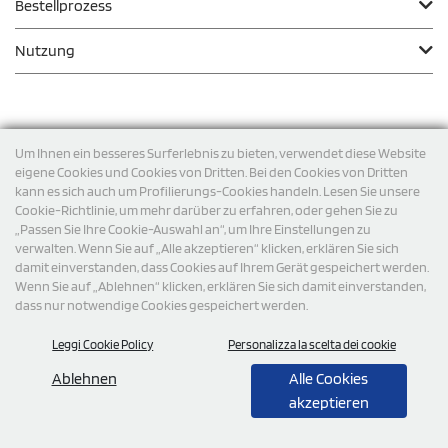
Bestellprozess
Nutzung
Zahlungsmodalität
Um Ihnen ein besseres Surferlebnis zu bieten, verwendet diese Website
eigene Cookies und Cookies von Dritten. Bei den Cookies von Dritten
kann es sich auch um Profilierungs-Cookies handeln. Lesen Sie unsere
Versand
Cookie-Richtlinie, um mehr darüber zu erfahren, oder gehen Sie zu
„Passen Sie Ihre Cookie-Auswahl an“, um Ihre Einstellungen zu
verwalten. Wenn Sie auf „Alle akzeptieren“ klicken, erklären Sie sich
damit einverstanden, dass Cookies auf Ihrem Gerät gespeichert werden.
Wenn Sie auf „Ablehnen“ klicken, erklären Sie sich damit einverstanden,
dass nur notwendige Cookies gespeichert werden.
Leggi Cookie Policy
Personalizza la scelta dei cookie
© 2026 StampaSi s.r.l. ALLE RECHTE SIND VORBEHALTEN -
Steuernummer DE356463144
Ablehnen
Alle Cookies
akzeptieren
0,00
Cad.
+ IVA