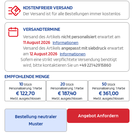
KOSTENFREIER VERSAND
Der Versand ist für alle Bestellungen immer kostenlos
VERSANDTERMINE
Versand des Artikels
nicht personalisiert
erwartet am
11 August 2026
Informationen
Versand des Artikels
angepasst mit siebdruck
erwartet
am
12 August 2026
Informationen
Sofern eine strikt verpflichtete Versendung benötigt
wird, bitte kontaktieren Sie un
+49 221 42915860
EMPFOHLENDE MENGE
10
20
50
Stück
Stück
Stück
Personalisierung. 1 Farbe
Personalisierung. 1 Farbe
Personalisierung. 1 Farbe
€
122,70
€
187,40
€
361,00
MwSt. ausgeschlossen
MwSt. ausgeschlossen
MwSt. ausgeschlossen
Angebot Anfordern
Bestellung neutraler
Muster