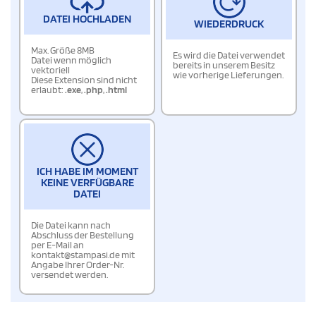
DATEI HOCHLADEN
WIEDERDRUCK
Max. Größe 8MB
Es wird die Datei verwendet
Datei wenn möglich
bereits in unserem Besitz
vektoriell
wie vorherige Lieferungen.
Diese Extension sind nicht
erlaubt:
.exe
,
.php
,
.html
ICH HABE IM MOMENT
KEINE VERFÜGBARE
DATEI
Die Datei kann nach
Abschluss der Bestellung
per E-Mail an
kontakt@stampasi.de mit
Angabe Ihrer Order-Nr.
versendet werden.