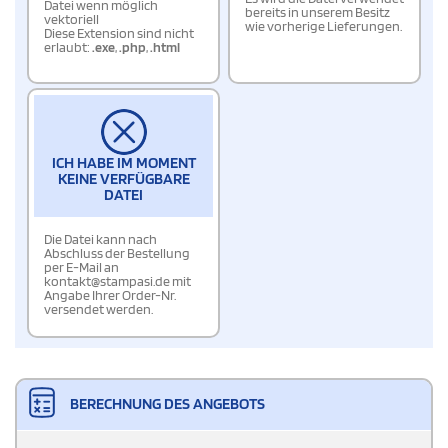
Datei wenn möglich
bereits in unserem Besitz
vektoriell
wie vorherige Lieferungen.
Diese Extension sind nicht
erlaubt:
.exe
,
.php
,
.html
ICH HABE IM MOMENT
KEINE VERFÜGBARE
DATEI
Die Datei kann nach
Abschluss der Bestellung
per E-Mail an
kontakt@stampasi.de mit
Angabe Ihrer Order-Nr.
versendet werden.
BERECHNUNG DES ANGEBOTS