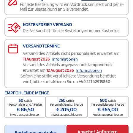
Für jede Bestellung wird ein Vordruck simuliert und per E-
Mail zur Bestätigung an Sie versendet.
KOSTENFREIER VERSAND
Der Versand ist für alle Bestellungen immer kostenlos
VERSANDTERMINE
Versand des Artikels
nicht personalisiert
erwartet am
11 August 2026
Informationen
Versand des Artikels
angepasst mit tampondruck
erwartet am
12 August 2026
Informationen
Sofern eine strikt verpflichtete Versendung benötigt
wird, bitte kontaktieren Sie un
+49 221 42915860
EMPFOHLENDE MENGE
50
250
500
Stück
Stück
Stück
Personalisierung. 1 Farbe
Personalisierung. 1 Farbe
Personalisierung. 1 Farbe
€
86,50
€
205,00
€
365,00
MwSt. ausgeschlossen
MwSt. ausgeschlossen
MwSt. ausgeschlossen
Angebot Anfordern
Bestellung neutraler