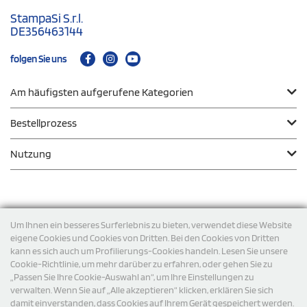
StampaSi S.r.l.
DE356463144
folgen Sie uns
Am häufigsten aufgerufene Kategorien
Bestellprozess
Nutzung
Zahlungsmodalität
Um Ihnen ein besseres Surferlebnis zu bieten, verwendet diese Website
eigene Cookies und Cookies von Dritten. Bei den Cookies von Dritten
kann es sich auch um Profilierungs-Cookies handeln. Lesen Sie unsere
Versand
Cookie-Richtlinie, um mehr darüber zu erfahren, oder gehen Sie zu
„Passen Sie Ihre Cookie-Auswahl an“, um Ihre Einstellungen zu
verwalten. Wenn Sie auf „Alle akzeptieren“ klicken, erklären Sie sich
damit einverstanden, dass Cookies auf Ihrem Gerät gespeichert werden.