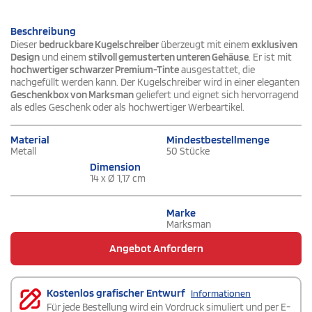
Beschreibung
Dieser
bedruckbare Kugelschreiber
überzeugt mit einem
exklusiven
Design
und einem
stilvoll gemusterten unteren Gehäuse
. Er ist mit
hochwertiger schwarzer Premium-Tinte
ausgestattet, die
nachgefüllt werden kann. Der Kugelschreiber wird in einer eleganten
Geschenkbox von Marksman
geliefert und eignet sich hervorragend
als edles Geschenk oder als hochwertiger Werbeartikel.
Material
Mindestbestellmenge
Metall
50 Stücke
Dimension
14 x Ø 1,17 cm
Marke
Marksman
Angebot Anfordern
Kostenlos grafischer Entwurf
Informationen
Für jede Bestellung wird ein Vordruck simuliert und per E-