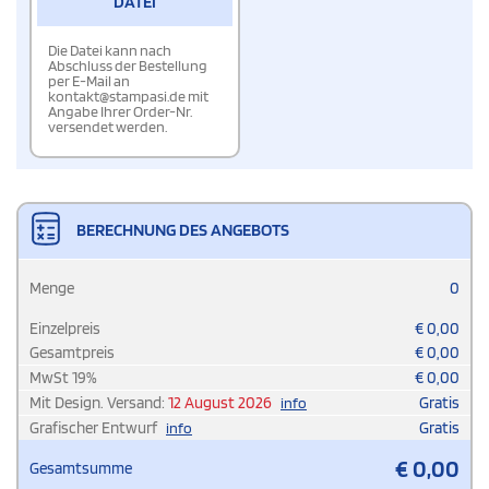
DATEI
Die Datei kann nach
Abschluss der Bestellung
per E-Mail an
kontakt@stampasi.de mit
Angabe Ihrer Order-Nr.
versendet werden.
BERECHNUNG DES ANGEBOTS
Menge
0
Einzelpreis
€
0,00
Gesamtpreis
€
0,00
MwSt
19
%
€
0,00
Mit Design. Versand:
12 August 2026
Gratis
info
Grafischer Entwurf
Gratis
info
€
0,00
Gesamtsumme