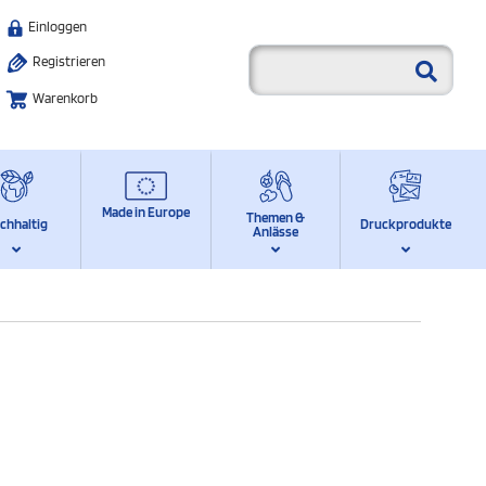
Einloggen
Registrieren
Warenkorb
Made in Europe
Themen &
chhaltig
Druckprodukte
Anlässe