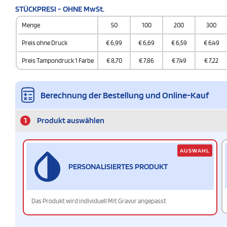
STÜCKPRESI - OHNE MwSt.
Menge
50
100
200
300
Preis ohne Druck
€
6,99
€
6,69
€
6,59
€
6,49
Preis Tampondruck 1 Farbe
€
8,70
€
7,86
€
7,49
€
7,22
Berechnung der Bestellung und Online-Kauf
1
Produkt auswählen
AUSWAHL
PERSONALISIERTES PRODUKT
Das Produkt wird individuell Mit Gravur angepasst