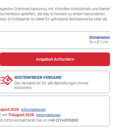
leganten Drehmechanismus mit stilvollen Korkdetails und bietet
 Geschenkbox geliefert, die das Schenken zu einem besonderen
ieses Schreibgerät ist ideal für gehobene Werbezwecke oder als
Dimension
14 x Ø 1 cm
Angebot Anfordern
KOSTENFREIER VERSAND
Der Versand ist für alle Bestellungen immer
kostenlos
ugust 2026
Informationen
t am
11 August 2026
Informationen
d, bitte kontaktieren Sie un
+49 221 42915860