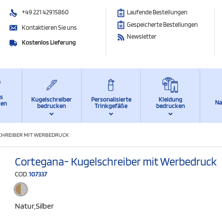
+49 221 42915860
Laufende Bestellungen
Gespeicherte Bestellungen
Kontaktieren Sie uns
Newsletter
Kostenlos Lieferung
ts
Kugelschreiber
Personalisierte
Kleidung
Na
ken
bedrucken
Trinkgefäße
bedrucken
CHREIBER MIT WERBEDRUCK
Cortegana- Kugelschreiber mit Werbedruck
COD.
107337
Natur,silber