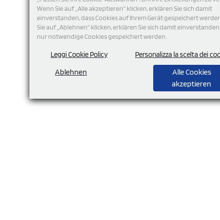
Wenn Sie auf „Alle akzeptieren“ klicken, erklären Sie sich damit
einverstanden, dass Cookies auf Ihrem Gerät gespeichert werde
Sie auf „Ablehnen“ klicken, erklären Sie sich damit einverstanden
nur notwendige Cookies gespeichert werden.
Leggi Cookie Policy
Personalizza la scelta dei co
Ablehnen
Alle Cookies
akzeptieren
Am häu
Katego
Anschrift
Baum
+49 221 42915860
kontakt@stampasi.de
Festi