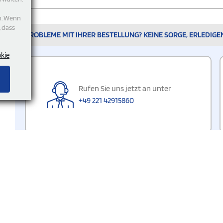
n. Wenn
, dass
PROBLEME MIT IHRER BESTELLUNG? KEINE SORGE, ERLEDIGE
okie
Rufen Sie uns jetzt an unter
+49 221 42915860
figsten aufgerufene
Bestellprozess
rien
Bestellungsvorgang
Zahlungsart
wolltaschen
Senden der Druckdatei
valbändchen