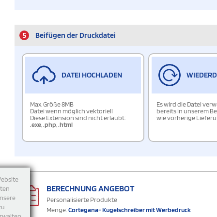
5
Beifügen der Druckdatei
DATEI HOCHLADEN
WIEDER
Max. Größe 8MB
Es wird die Datei ver
Datei wenn möglich vektoriell
bereits in unserem Be
Diese Extension sind nicht erlaubt:
wie vorherige Liefer
.exe
,
.php
,
.html
Website
BERECHNUNG ANGEBOT
tten
unsere
Personalisierte Produkte
zu
Menge:
Cortegana- Kugelschreiber mit Werbedruck
rwalten.