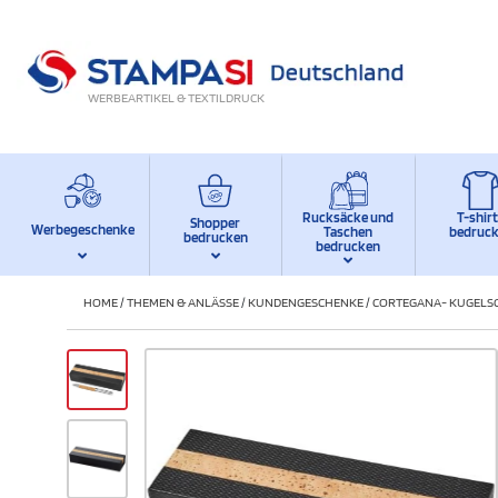
WERBEARTIKEL & TEXTILDRUCK
Rucksäcke und
T-shir
Shopper
Werbegeschenke
Taschen
bedruc
bedrucken
bedrucken
HOME
/
THEMEN & ANLÄSSE
/
KUNDENGESCHENKE
/
CORTEGANA- KUGELS