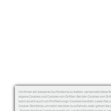
Um Ihnen ein besseres Surferlebnis zu bieten, verwendet diese 
eigene Cookies und Cookies von Dritten. Bei den Cookies von Dri
kann es sich auch um Profilierungs-Cookies handeln. Lesen Sie 
Cookie-Richtlinie, um mehr darüber zu erfahren, oder gehen Sie 
„Passen Sie Ihre Cookie-Auswahl an“, um Ihre Einstellungen zu ve