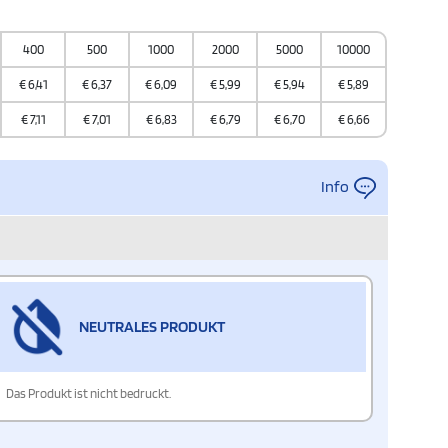
400
500
1000
2000
5000
10000
€
6,41
€
6,37
€
6,09
€
5,99
€
5,94
€
5,89
€
7,11
€
7,01
€
6,83
€
6,79
€
6,70
€
6,66
Info
NEUTRALES PRODUKT
Das Produkt ist nicht bedruckt.