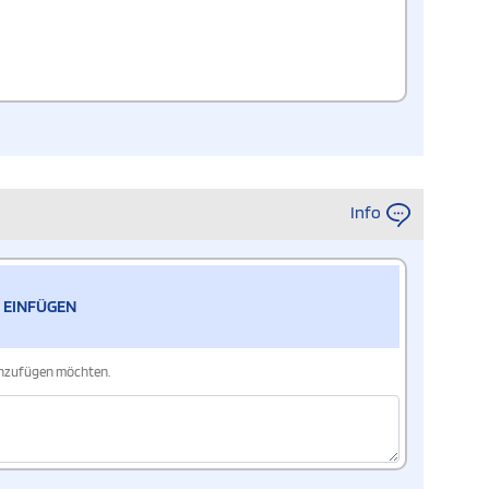
Info
 EINFÜGEN
hinzufügen möchten.