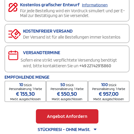
Kostenlos grafischer Entwurf
Informationen
Für jede Bestellung wird ein Vordruck simuliert und per E-
Mail zur Bestätigung an Sie versendet.
KOSTENFREIER VERSAND
Der Versand ist für alle Bestellungen immer kostenlos
VERSANDTERMINE
Sofern eine strikt verpflichtete Versendung benötigt
wird, bitte kontaktieren Sie un
+49 221 42915860
EMPFOHLENDE MENGE
10
50
100
Stück
Stück
Stück
Personalisierung. 1 Farbe
Personalisierung. 1 Farbe
Personalisierung. 1 Farbe
€
155,30
€
550,50
€
957,00
MwSt. ausgeschlossen
MwSt. ausgeschlossen
MwSt. ausgeschlossen
Angebot Anfordern
STÜCKPRESI - OHNE MwSt.