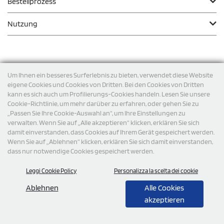
Bestellprozess
Nutzung
Zahlungsmodalität
Um Ihnen ein besseres Surferlebnis zu bieten, verwendet diese Website
eigene Cookies und Cookies von Dritten. Bei den Cookies von Dritten
kann es sich auch um Profilierungs-Cookies handeln. Lesen Sie unsere
Versand
Cookie-Richtlinie, um mehr darüber zu erfahren, oder gehen Sie zu
„Passen Sie Ihre Cookie-Auswahl an“, um Ihre Einstellungen zu
verwalten. Wenn Sie auf „Alle akzeptieren“ klicken, erklären Sie sich
damit einverstanden, dass Cookies auf Ihrem Gerät gespeichert werden.
Wenn Sie auf „Ablehnen“ klicken, erklären Sie sich damit einverstanden,
dass nur notwendige Cookies gespeichert werden.
Leggi Cookie Policy
Personalizza la scelta dei cookie
© 2026 StampaSi s.r.l. ALLE RECHTE SIND VORBEHALTEN -
Steuernummer DE356463144
Ablehnen
Alle Cookies
akzeptieren
0,00
Cad.
+ IVA