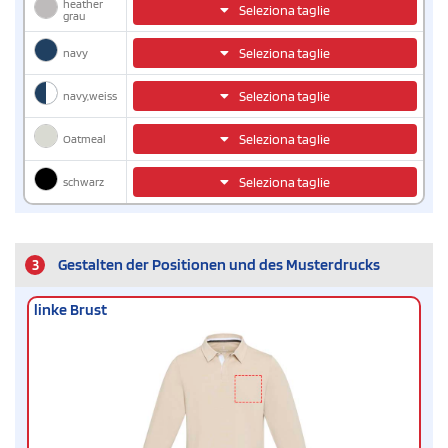
heather
Seleziona taglie
grau
navy
Seleziona taglie
navy,weiss
Seleziona taglie
Oatmeal
Seleziona taglie
schwarz
Seleziona taglie
3
Gestalten der Positionen und des Musterdrucks
linke Brust