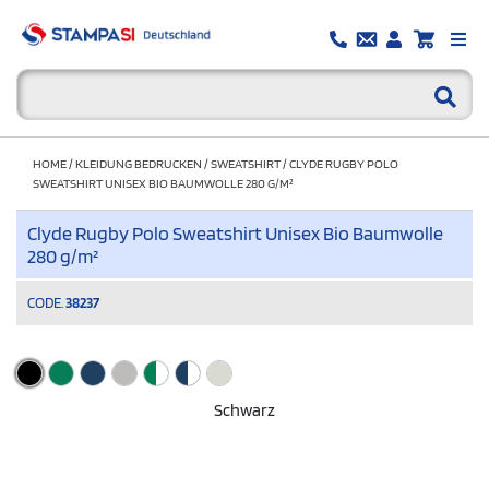
HOME
/
KLEIDUNG BEDRUCKEN
/
SWEATSHIRT
/
CLYDE RUGBY POLO
SWEATSHIRT UNISEX BIO BAUMWOLLE 280 G/M²
Clyde Rugby Polo Sweatshirt Unisex Bio Baumwolle
280 g/m²
CODE.
38237
Schwarz