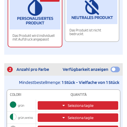
NEUTRALES PRODUKT
PERSONALISIERTES
PRODUKT
Das Produkt ist nicht
bedruckt.
Das Produkt wird individuell
mit Aufdruck angepasst
2
Anzahl pro Farbe
Verfügbarkeit anzeigen
Mindestbestellmenge:
1 Stück - Vielfache von 1 Stück
COLORI
QUANTITÀ
grün
Seleziona taglie
grün,weiss
Seleziona taglie