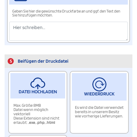
Geben Sie hier die gewünschte Druckfarbe an und ggf. den Text den
Sie hinzufügen möchten.
5
Beifügen der Druckdatei
DATEI HOCHLADEN
WIEDERDRUCK
Max. Größe 8MB
Es wird die Datei verwendet
Datei wenn möglich
bereits in unserem Besitz
vektoriell
wie vorherige Lieferungen.
Diese Extension sind nicht
erlaubt:
.exe
,
.php
,
.html