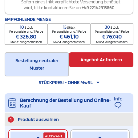
Sofern eine strikt verpflichtete Versendung benötigt
wird, bitte kontaktieren Sie un
+49 221 42915860
EMPFOHLENDE MENGE
10
15
30
Stück
Stück
Stück
Personalisierung. 1 Farbe
Personalisierung. 1 Farbe
Personalisierung. 1 Farbe
€
326,80
€
461,10
€
767,40
MwSt. ausgeschlossen
MwSt. ausgeschlossen
MwSt. ausgeschlossen
Angebot Anfordern
Bestellung neutraler
Muster
STÜCKPRESI - OHNE MwSt.
Info
Berechnung der Bestellung und Online-
Kauf
1
Produkt auswählen
AUSWAHL