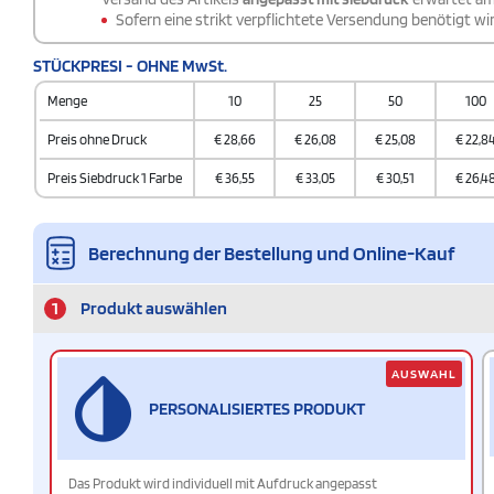
Sofern eine strikt verpflichtete Versendung benötigt wir
STÜCKPRESI - OHNE MwSt.
Menge
10
25
50
100
Preis ohne Druck
€
28,66
€
26,08
€
25,08
€
22,8
Preis Siebdruck 1 Farbe
€
36,55
€
33,05
€
30,51
€
26,4
Berechnung der Bestellung und Online-Kauf
1
Produkt auswählen
AUSWAHL
PERSONALISIERTES PRODUKT
Das Produkt wird individuell mit Aufdruck angepasst