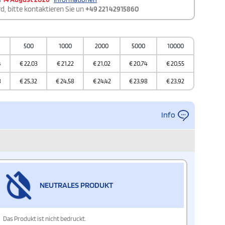
d, bitte kontaktieren Sie un
+49 221 42915860
500
1000
2000
5000
10000
4
€
22,03
€
21,22
€
21,02
€
20,74
€
20,55
8
€
25,32
€
24,58
€
24,42
€
23,98
€
23,92
Info
NEUTRALES PRODUKT
Das Produkt ist nicht bedruckt.