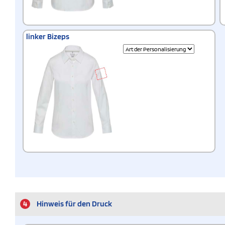
linker Bizeps
4
Hinweis für den Druck