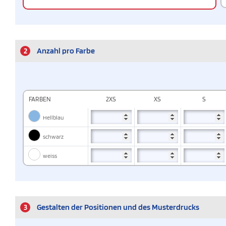
2
Anzahl pro Farbe
FARBEN
2XS
XS
S
Hellblau
schwarz
weiss
3
Gestalten der Positionen und des Musterdrucks