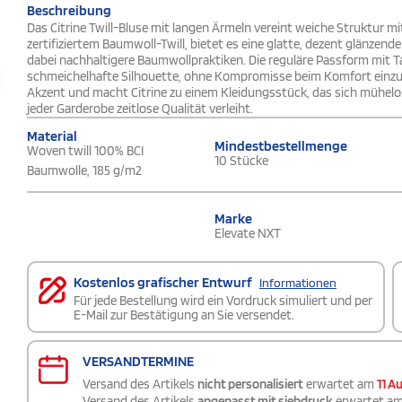
Beschreibung
Das Citrine Twill-Bluse mit langen Ärmeln vereint weiche Struktur mi
zertifiziertem Baumwoll-Twill, bietet es eine glatte, dezent glänzen
dabei nachhaltigere Baumwollpraktiken. Die reguläre Passform mit Ta
schmeichelhafte Silhouette, ohne Kompromisse beim Komfort einzu
Akzent und macht Citrine zu einem Kleidungsstück, das sich mühel
jeder Garderobe zeitlose Qualität verleiht.
Material
Mindestbestellmenge
Woven twill 100% BCI
10 Stücke
Baumwolle, 185 g/m2
Marke
Elevate NXT
Kostenlos grafischer Entwurf
Informationen
Für jede Bestellung wird ein Vordruck simuliert und per
E-Mail zur Bestätigung an Sie versendet.
VERSANDTERMINE
Versand des Artikels
nicht personalisiert
erwartet am
11 A
Versand des Artikels
angepasst mit siebdruck
erwartet a