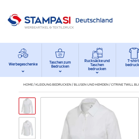
WERBEARTIKEL & TEXTILDRUCK
Rucksäcke und
T-shir
Taschen zum
Werbegeschenke
Taschen
bedruc
Bedrucken
bedrucken
HOME
/
KLEIDUNG BEDRUCKEN
/
BLUSEN UND HEMDEN
/
CITRINE TWILL B