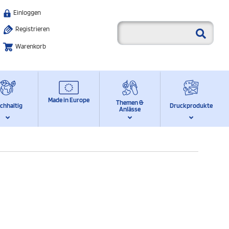
Einloggen
Registrieren
Warenkorb
Made in Europe
Themen &
chhaltig
Druckprodukte
Anlässe