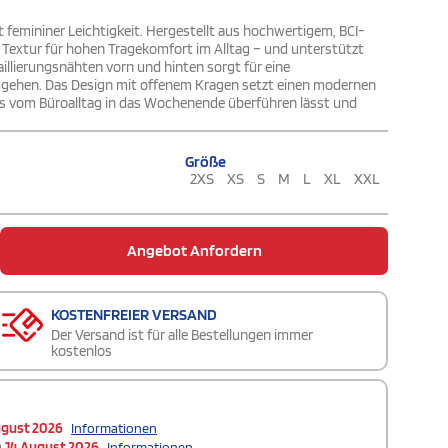
t femininer Leichtigkeit. Hergestellt aus hochwertigem, BCI-
de Textur für hohen Tragekomfort im Alltag – und unterstützt
illierungsnähten vorn und hinten sorgt für eine
gehen. Das Design mit offenem Kragen setzt einen modernen
os vom Büroalltag in das Wochenende überführen lässt und
Größe
2XS
XS
S
M
L
XL
XXL
Angebot Anfordern
KOSTENFREIER VERSAND
Der Versand ist für alle Bestellungen immer
kostenlos
ugust 2026
Informationen
m
14 August 2026
Informationen