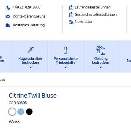
+49 221 42915860
Laufende Bestellungen
Gespeicherte Bestellungen
Kontaktieren Sie uns
Newsletter
Kostenlos Lieferung
ts
Kugelschreiber
Personalisierte
Kleidung
Na
ken
bedrucken
Trinkgefäße
bedrucken
LUSE
Citrine Twill Bluse
COD.
39505
Weiss