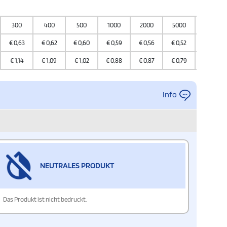
300
400
500
1000
2000
5000
10000
€
0,63
€
0,62
€
0,60
€
0,59
€
0,56
€
0,52
€
0,44
€
1,14
€
1,09
€
1,02
€
0,88
€
0,87
€
0,79
€
0,75
Info
NEUTRALES PRODUKT
Das Produkt ist nicht bedruckt.