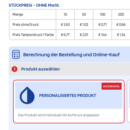
STÜCKPRESI - OHNE MwSt.
Menge
10
50
100
200
Preis ohne Druck
€
3,50
€
1,02
€
0,71
€
0,66
Preis Tampondruck 1 Farbe
€
6,77
€
2,01
€
1,44
€
1,34
Berechnung der Bestellung und Online-Kauf
1
Produkt auswählen
AUSWAHL
PERSONALISIERTES PRODUKT
Das Produkt wird individuell mit Aufdruck angepasst