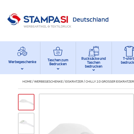
WERBEARTIKEL & TEXTILDRUCK
Rucksäcke und
T-shir
Taschen zum
Werbegeschenke
Taschen
bedruc
Bedrucken
bedrucken
HOME
/
WERBEGESCHENKE
/
EISKRATZER
/
CHILLY 2.0 GROSSER EISKRATZ