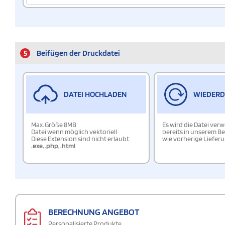
5
Beifügen der Druckdatei
DATEI HOCHLADEN
WIEDER
Max. Größe 8MB
Es wird die Datei ver
Datei wenn möglich vektoriell
bereits in unserem Be
Diese Extension sind nicht erlaubt:
wie vorherige Liefer
.exe
,
.php
,
.html
BERECHNUNG ANGEBOT
Personalisierte Produkte