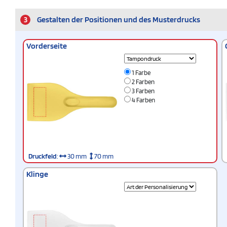
3
Gestalten der Positionen und des Musterdrucks
Vorderseite
1 Farbe
2 Farben
3 Farben
4 Farben
Druckfeld
:
30 mm
70 mm
Klinge