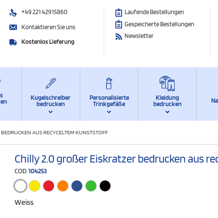
+49 221 42915860
Laufende Bestellungen
Gespeicherte Bestellungen
Kontaktieren Sie uns
Newsletter
Kostenlos Lieferung
ts
Kugelschreiber
Personalisierte
Kleidung
Na
ken
bedrucken
Trinkgefäße
bedrucken
ER BEDRUCKEN AUS RECYCELTEM KUNSTSTOFF
Chilly 2.0 großer Eiskratzer bedrucken aus r
COD.
104253
Weiss