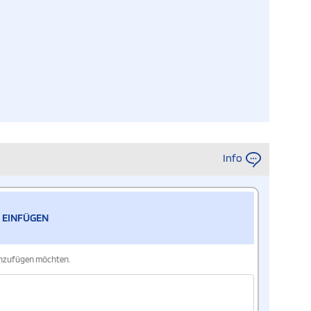
Info
 EINFÜGEN
hinzufügen möchten.