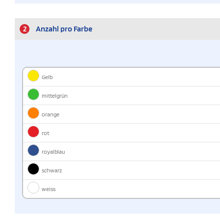
2
Anzahl pro Farbe
Gelb
mittelgrün
orange
rot
royalblau
schwarz
weiss