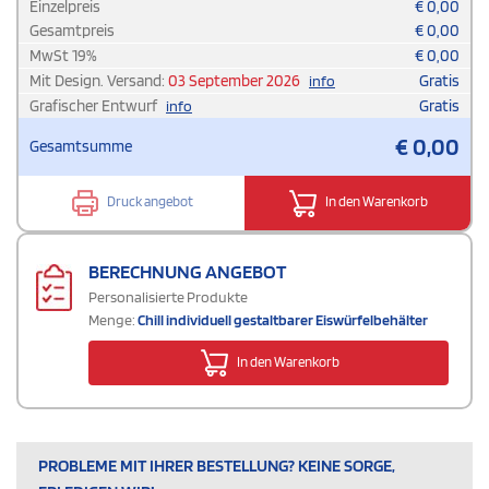
Einzelpreis
€
0,00
Gesamtpreis
€
0,00
MwSt
19
%
€
0,00
Mit Design. Versand:
03 September 2026
Gratis
info
Grafischer Entwurf
Gratis
info
€
0,00
Gesamtsumme
Druck angebot
In den Warenkorb
BERECHNUNG ANGEBOT
Personalisierte Produkte
Menge:
Chill individuell gestaltbarer Eiswürfelbehälter
In den Warenkorb
PROBLEME MIT IHRER BESTELLUNG? KEINE SORGE,