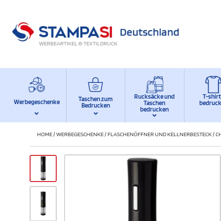
WERBEARTIKEL & TEXTILDRUCK
Rucksäcke und
T-shir
Taschen zum
Werbegeschenke
Taschen
bedruc
Bedrucken
bedrucken
HOME
/
WERBEGESCHENKE
/
FLASCHENÖFFNER UND KELLNERBESTECK
/
C