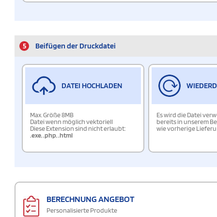
5
Beifügen der Druckdatei
DATEI HOCHLADEN
WIEDER
Max. Größe 8MB
Es wird die Datei ver
Datei wenn möglich vektoriell
bereits in unserem Be
Diese Extension sind nicht erlaubt:
wie vorherige Liefer
.exe
,
.php
,
.html
BERECHNUNG ANGEBOT
Personalisierte Produkte