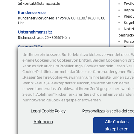
kontakt@stampasi.de
Festi
Kapp
Kundenservice
Kleid
Kundenservice von Mo-Fr von 09.00-13.00 / 14.30-18.00
Kugel
Uhr
Notiz
Unternehmenssitz
bedruck
Richmodstrasse 29 - 50667 Köln
Perso
StampaSi S.r.l.
Rege
DE356463144
Rucks
Um Ihnen ein besseres Surferlebnis zu bieten, verwendet diese 
Schlü
eigene Cookies und Cookies von Dritten. Bei den Cookies von Dri
folgen Sie uns
kann es sich auch um Profilierungs-Cookies handeln. Lesen Sie 
Schlü
Cookie-Richtlinie, um mehr darüber zu erfahren, oder gehen Sie 
Shop
„Passen Sie Ihre Cookie-Auswahl an“, um Ihre Einstellungen zu ve
Sweat
Wenn Sie auf „Alle akzeptieren“ klicken, erklären Sie sich damit
T-Shi
einverstanden, dass Cookies auf Ihrem Gerät gespeichert werde
Turnb
Sie auf „Ablehnen“ klicken, erklären Sie sich damit einverstanden
USB-S
nur notwendige Cookies gespeichert werden.
Werb
Wohn
Leggi Cookie Policy
Personalizza la scelta dei co
Ablehnen
Alle Cookies
akzeptieren
Zahlungsmodalität