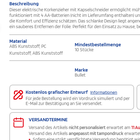
Beschreibung
Dieser elektrische Korkenzieher mit Kapselschneider ermöglicht mü
funktioniert mit 4 AA-Batterien (nicht im Lieferumfang enthalten) un
die Komfort und Effizienz schätzen. Das schlanke Design liegt angen
ein sauberes Entfernen der Folie. Perfekt für den Einsatz zu Hause, b
Material
Mindestbestellmenge
ABS Kunststoff, PC
10 Stücke
Kunststoff, ABS Kunststoff
Marke
Bullet
Kostenlos grafischer Entwurf
Informationen
Für jede Bestellung wird ein Vordruck simuliert und per
E-Mail zur Bestätigung an Sie versendet.
VERSANDTERMINE
Versand des Artikels
nicht personalisiert
erwartet am
11 A
Versand des Artikels
angepasst mit tampondruck
erwarte
Sofern eine strikt verpflichtete Versendung benötigt wir