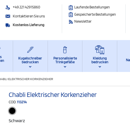
+49 221 42915860
Laufende Bestellungen
Gespeicherte Bestellungen
Kontaktieren Sie uns
Newsletter
Kostenlos Lieferung
ts
Kugelschreiber
Personalisierte
Kleidung
Na
ken
bedrucken
Trinkgefäße
bedrucken
HABLI ELEKTRISCHER KORKENZIEHER
Chabli Elektrischer Korkenzieher
COD.
113214
Schwarz