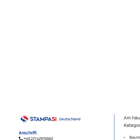
Am häu
Katego
Anschrift
Baum
+49 221 42915860