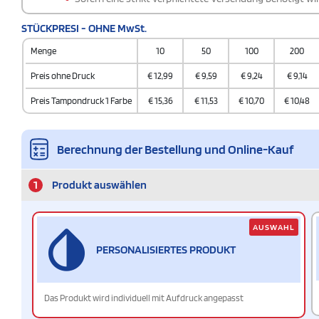
STÜCKPRESI - OHNE MwSt.
Menge
10
50
100
200
Preis ohne Druck
€
12,99
€
9,59
€
9,24
€
9,14
Preis Tampondruck 1 Farbe
€
15,36
€
11,53
€
10,70
€
10,48
Berechnung der Bestellung und Online-Kauf
1
Produkt auswählen
AUSWAHL
PERSONALISIERTES PRODUKT
Das Produkt wird individuell mit Aufdruck angepasst