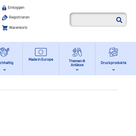
Einloggen
Registrieren
Warenkorb
Made in Europe
Themen &
chhaltig
Druckprodukte
Anlässe