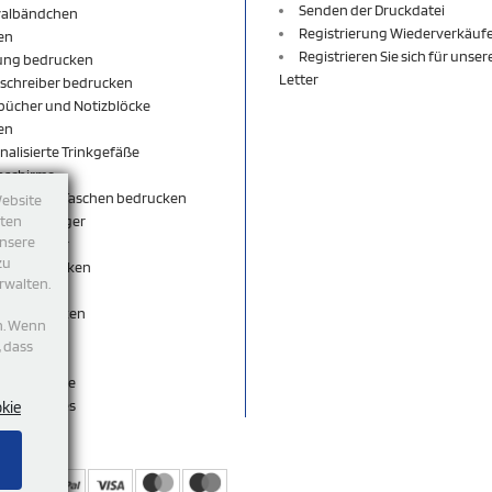
Senden der Druckdatei
valbändchen
Registrierung Wiederverkäuf
en
Registrieren Sie sich für unse
ung bedrucken
Letter
schreiber bedrucken
bücher und Notizblöcke
en
nalisierte Trinkgefäße
nschirme
äcke und Taschen bedrucken
Website
sselanhänger
tten
unsere
sselbänder
zu
per bedrucken
rwalten.
shirt
rts bedrucken
n. Wenn
eutel
, dass
ticks
egeschenke
accessoires
okie