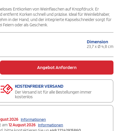
heloses Entkorken von Weinflaschen auf Knopfdruck. Er
d entfernt Korken schnell und präzise. Ideal für Weinliebhaber,
ehm in der Hand, und der integrierte Kapselschneider sorgt für
ei Feiern oder als Geschenk.
Dimension
23,7 x Ø 4,8 cm
Angebot Anfordern
KOSTENFREIER VERSAND
Der Versand ist für alle Bestellungen immer
kostenlos
ugust 2026
Informationen
t am
12 August 2026
Informationen
d, bitte kontaktieren Sie un
+49 221 42915860