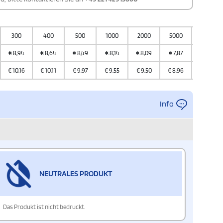
300
400
500
1000
2000
5000
10000
€
8,94
€
8,64
€
8,49
€
8,14
€
8,09
€
7,87
€
7,59
€
10,16
€
10,11
€
9,97
€
9,55
€
9,50
€
8,96
€
8,91
Info
NEUTRALES PRODUKT
Das Produkt ist nicht bedruckt.