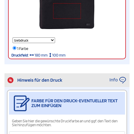
1 Farbe
Druckfeld
:
180 mm
100 mm
Info
4
Hinweis für den Druck
FARBE FÜR DEN DRUCK-EVENTUELLER TEXT
ZUM EINFÜGEN
Geben Sie hier die gewünschte Druckfarbe an und ggf. den Text den
Sie hinzufügen möchten.