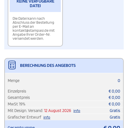
KEINE VERFÜGBARE
DATEI
Die Datei kann nach
Abschluss der Bestellung
per E-Mail an
kontakt@stampasi.de mit
Angabe Ihrer Order-Nr.
versendet werden.
BERECHNUNG DES ANGEBOTS
Menge
0
Einzelpreis
€
0,00
Gesamtpreis
€
0,00
MwSt
19
%
€
0,00
Mit Design. Versand:
12 August 2026
Gratis
info
Grafischer Entwurf
Gratis
info
€
0,00
Gesamtsumme