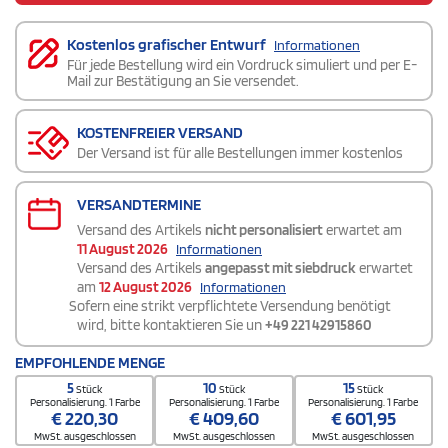
Kostenlos grafischer Entwurf
Informationen
Für jede Bestellung wird ein Vordruck simuliert und per E-
Mail zur Bestätigung an Sie versendet.
KOSTENFREIER VERSAND
Der Versand ist für alle Bestellungen immer kostenlos
VERSANDTERMINE
Versand des Artikels
nicht personalisiert
erwartet am
11 August 2026
Informationen
Versand des Artikels
angepasst mit siebdruck
erwartet
am
12 August 2026
Informationen
Sofern eine strikt verpflichtete Versendung benötigt
wird, bitte kontaktieren Sie un
+49 221 42915860
EMPFOHLENDE MENGE
5
10
15
Stück
Stück
Stück
Personalisierung. 1 Farbe
Personalisierung. 1 Farbe
Personalisierung. 1 Farbe
€
220,30
€
409,60
€
601,95
MwSt. ausgeschlossen
MwSt. ausgeschlossen
MwSt. ausgeschlossen