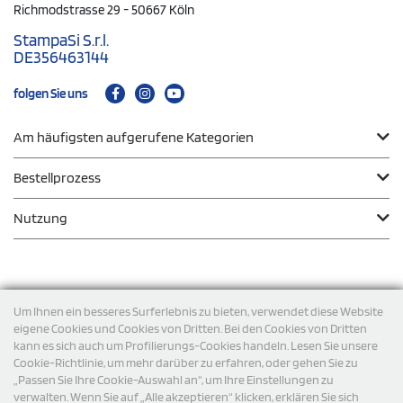
Richmodstrasse 29 - 50667 Köln
StampaSi S.r.l.
DE356463144
folgen Sie uns
Am häufigsten aufgerufene Kategorien
Bestellprozess
Nutzung
Zahlungsmodalität
Um Ihnen ein besseres Surferlebnis zu bieten, verwendet diese Website
eigene Cookies und Cookies von Dritten. Bei den Cookies von Dritten
kann es sich auch um Profilierungs-Cookies handeln. Lesen Sie unsere
Versand
Cookie-Richtlinie, um mehr darüber zu erfahren, oder gehen Sie zu
„Passen Sie Ihre Cookie-Auswahl an“, um Ihre Einstellungen zu
verwalten. Wenn Sie auf „Alle akzeptieren“ klicken, erklären Sie sich