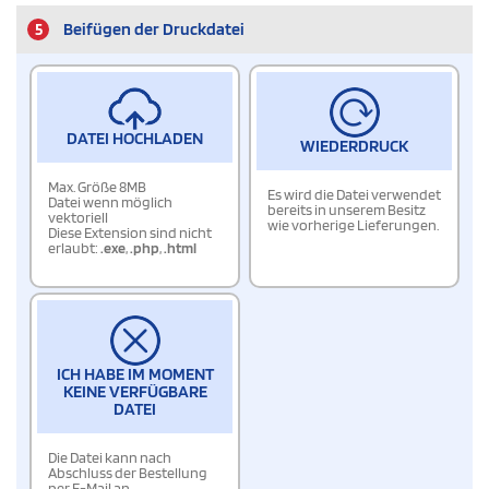
5
Beifügen der Druckdatei
DATEI HOCHLADEN
WIEDERDRUCK
Max. Größe 8MB
Es wird die Datei verwendet
Datei wenn möglich
bereits in unserem Besitz
vektoriell
wie vorherige Lieferungen.
Diese Extension sind nicht
erlaubt:
.exe
,
.php
,
.html
ICH HABE IM MOMENT
KEINE VERFÜGBARE
DATEI
Die Datei kann nach
Abschluss der Bestellung
per E-Mail an