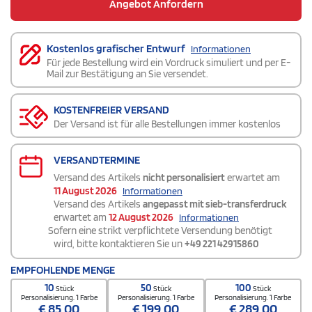
Angebot Anfordern
Kostenlos grafischer Entwurf
Informationen
Für jede Bestellung wird ein Vordruck simuliert und per E-
Mail zur Bestätigung an Sie versendet.
KOSTENFREIER VERSAND
Der Versand ist für alle Bestellungen immer kostenlos
VERSANDTERMINE
Versand des Artikels
nicht personalisiert
erwartet am
11 August 2026
Informationen
Versand des Artikels
angepasst mit sieb-transferdruck
erwartet am
12 August 2026
Informationen
Sofern eine strikt verpflichtete Versendung benötigt
wird, bitte kontaktieren Sie un
+49 221 42915860
EMPFOHLENDE MENGE
10
50
100
Stück
Stück
Stück
Personalisierung. 1 Farbe
Personalisierung. 1 Farbe
Personalisierung. 1 Farbe
€
85,00
€
199,00
€
289,00