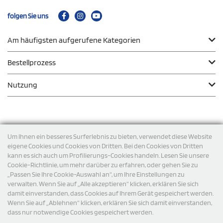
folgen Sie uns
Am häufigsten aufgerufene Kategorien
Bestellprozess
Nutzung
Zahlungsmodalität
Um Ihnen ein besseres Surferlebnis zu bieten, verwendet diese Website
eigene Cookies und Cookies von Dritten. Bei den Cookies von Dritten
kann es sich auch um Profilierungs-Cookies handeln. Lesen Sie unsere
Versand
Cookie-Richtlinie, um mehr darüber zu erfahren, oder gehen Sie zu
„Passen Sie Ihre Cookie-Auswahl an“, um Ihre Einstellungen zu
verwalten. Wenn Sie auf „Alle akzeptieren“ klicken, erklären Sie sich
damit einverstanden, dass Cookies auf Ihrem Gerät gespeichert werden.
Wenn Sie auf „Ablehnen“ klicken, erklären Sie sich damit einverstanden,
dass nur notwendige Cookies gespeichert werden.