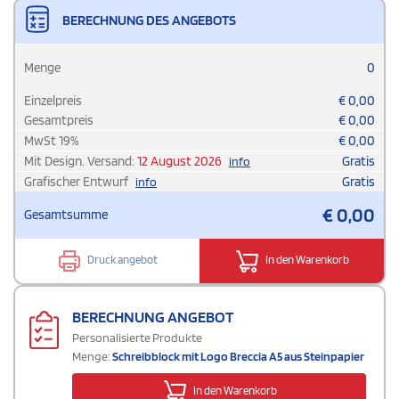
BERECHNUNG DES ANGEBOTS
Menge
0
Einzelpreis
€
0,00
Gesamtpreis
€
0,00
MwSt
19
%
€
0,00
Mit Design. Versand:
12 August 2026
Gratis
info
Grafischer Entwurf
Gratis
info
€
0,00
Gesamtsumme
Druck angebot
In den Warenkorb
BERECHNUNG ANGEBOT
Personalisierte Produkte
Menge:
Schreibblock mit Logo Breccia A5 aus Steinpapier
In den Warenkorb