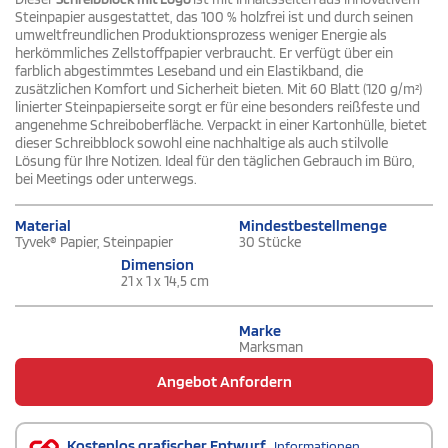
Steinpapier ausgestattet, das 100 % holzfrei ist und durch seinen
umweltfreundlichen Produktionsprozess weniger Energie als
herkömmliches Zellstoffpapier verbraucht. Er verfügt über ein
farblich abgestimmtes Leseband und ein Elastikband, die
zusätzlichen Komfort und Sicherheit bieten. Mit 60 Blatt (120 g/m²)
linierter Steinpapierseite sorgt er für eine besonders reißfeste und
angenehme Schreiboberfläche. Verpackt in einer Kartonhülle, bietet
dieser Schreibblock sowohl eine nachhaltige als auch stilvolle
Lösung für Ihre Notizen. Ideal für den täglichen Gebrauch im Büro,
bei Meetings oder unterwegs.
Material
Mindestbestellmenge
Tyvek® Papier, Steinpapier
30 Stücke
Dimension
21 x 1 x 14,5 cm
Marke
Marksman
Angebot Anfordern
Kostenlos grafischer Entwurf
Informationen