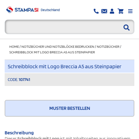
HOME
/
NOTIZBÜCHER UND NOTIZBLÖCKE BEDRUCKEN
/
NOTIZBÜCHER
/
SCHREIBBLOCK MIT LOGO BRECCIA A5 AUS STEINPAPIER
Schreibblock mit Logo Breccia A5 aus Steinpapier
CODE.
107741
MUSTER BESTELLEN
Beschreibung
Dieser
Schreibblock mit Logo
ist mit Inhaltsseiten aus innovativem