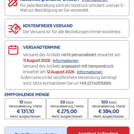
Für jede Bestellung wird ein Vordruck simuliert und per E-
Mail zur Bestätigung an Sie versendet.
KOSTENFREIER VERSAND
Der Versand ist für alle Bestellungen immer kostenlos
VERSANDTERMINE
Versand des Artikels
nicht personalisiert
erwartet am
11 August 2026
Informationen
Versand des Artikels
angepasst mit tampondruck
erwartet am
12 August 2026
Informationen
Sofern eine strikt verpflichtete Versendung benötigt
wird, bitte kontaktieren Sie un
+49 221 42915860
EMPFOHLENDE MENGE
10
50
100
Stück
Stück
Stück
Personalisierung. 1 Farbe
Personalisierung. 1 Farbe
Personalisierung. 1 Farbe
€
131,10
€
275,00
€
384,00
MwSt. ausgeschlossen
MwSt. ausgeschlossen
MwSt. ausgeschlossen
Angebot Anfordern