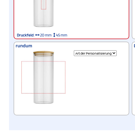
Druckfeld
:
20 mm
45 mm
rundum