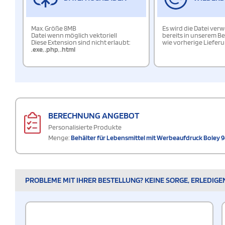
Max. Größe 8MB
Es wird die Datei ver
Datei wenn möglich vektoriell
bereits in unserem Be
Diese Extension sind nicht erlaubt:
wie vorherige Liefer
.exe
,
.php
,
.html
BERECHNUNG ANGEBOT
Personalisierte Produkte
Menge:
Behälter für Lebensmittel mit Werbeaufdruck Boley 9
PROBLEME MIT IHRER BESTELLUNG? KEINE SORGE, ERLEDIGE