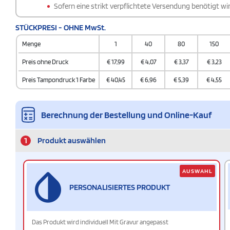
Sofern eine strikt verpflichtete Versendung benötigt wir
STÜCKPRESI - OHNE MwSt.
Menge
1
40
80
150
Preis ohne Druck
€
17,99
€
4,07
€
3,37
€
3,23
Preis Tampondruck 1 Farbe
€
40,45
€
6,96
€
5,39
€
4,55
Berechnung der Bestellung und Online-Kauf
1
Produkt auswählen
AUSWAHL
PERSONALISIERTES PRODUKT
Das Produkt wird individuell Mit Gravur angepasst