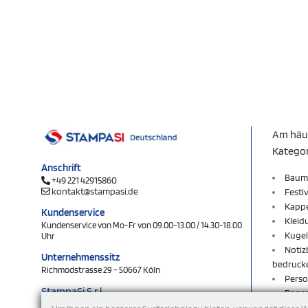
Am häu
Katego
Anschrift
Baum
+49 221 42915860
kontakt@stampasi.de
Festi
Kapp
Kundenservice
Kleid
Kundenservice von Mo-Fr von 09.00-13.00 / 14.30-18.00
Kugel
Uhr
Notiz
Unternehmenssitz
bedruck
Richmodstrasse 29 - 50667 Köln
Perso
StampaSi S.r.l.
Rege
DE356463144
Rucks