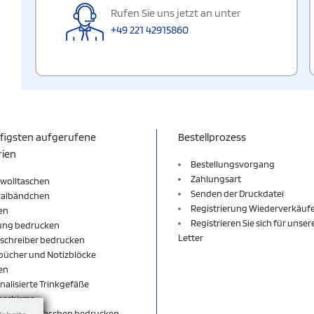
Rufen Sie uns jetzt an unter
+49 221 42915860
figsten aufgerufene
Bestellprozess
rien
Bestellungsvorgang
Zahlungsart
wolltaschen
Senden der Druckdatei
valbändchen
Registrierung Wiederverkäuf
en
Registrieren Sie sich für unse
ung bedrucken
Letter
schreiber bedrucken
bücher und Notizblöcke
en
nalisierte Trinkgefäße
nschirme
äcke und Taschen bedrucken