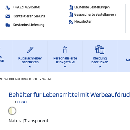
+49 221 42915860
Laufende Bestellungen
Gespeicherte Bestellungen
Kontaktieren Sie uns
Newsletter
Kostenlos Lieferung
ts
Kugelschreiber
Personalisierte
Kleidung
Na
ken
bedrucken
Trinkgefäße
bedrucken
MIT WERBEAUFDRUCK BOLEY 940 ML
Behälter für Lebensmittel mit Werbeaufdruc
COD.
113341
Natural,transparent