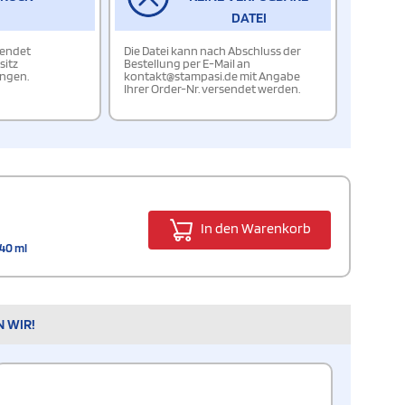
DATEI
wendet
Die Datei kann nach Abschluss der
sitz
Bestellung per E-Mail an
ungen.
kontakt@stampasi.de mit Angabe
Ihrer Order-Nr. versendet werden.
In den Warenkorb
40 ml
N WIR!