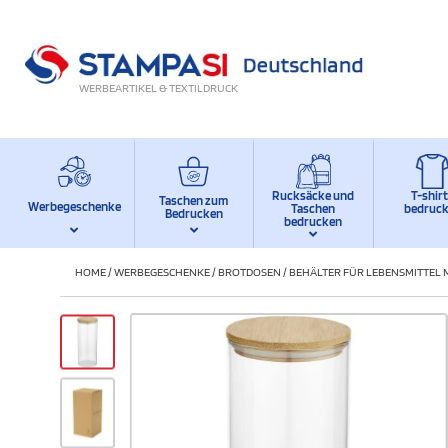
WERBEARTIKEL & TEXTILDRUCK
Rucksäcke und
T-shir
Taschen zum
Werbegeschenke
Taschen
bedruc
Bedrucken
bedrucken
HOME
/
WERBEGESCHENKE
/
BROTDOSEN
/
BEHÄLTER FÜR LEBENSMITTEL 