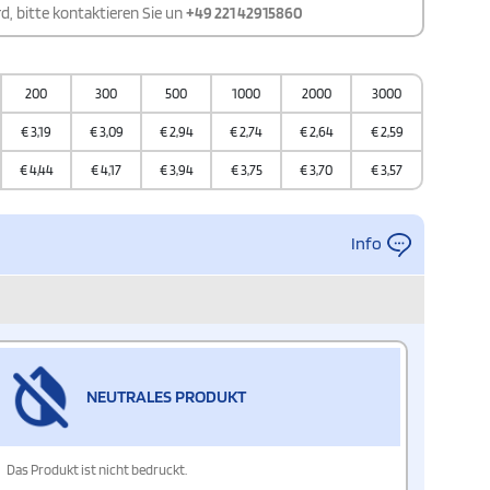
d, bitte kontaktieren Sie un
+49 221 42915860
200
300
500
1000
2000
3000
€
3,19
€
3,09
€
2,94
€
2,74
€
2,64
€
2,59
€
4,44
€
4,17
€
3,94
€
3,75
€
3,70
€
3,57
Info
NEUTRALES PRODUKT
Das Produkt ist nicht bedruckt.