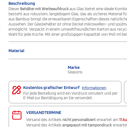
Beschreibung
Dieser
Behälter mit Werbeaufdruck
aus Glas bietet eine ideale Kombi
besteht aus robustem, langlebigem Glas, das als sicheres Material 
aus Bambus bringt die erneuerbaren Eigenschaften dieses natürlichen 
Aussehen. Der Glasbehälter ist ohne Deckel mikrowellen- und spül
ermöglicht. Verpackt in einem umweltfreundlichen Karton aus recyce
Wahl für jede Küche. Mit einer großzügigen Kapazität von 940 ml biete
Material
Marke
Seasons
Kostenlos grafischer Entwurf
Informationen
Für jede Bestellung wird ein Vordruck simuliert und per
E-Mail zur Bestätigung an Sie versendet.
VERSANDTERMINE
Versand des Artikels
nicht personalisiert
erwartet am
11 A
Versand des Artikels
angepasst mit tampondruck
erwarte