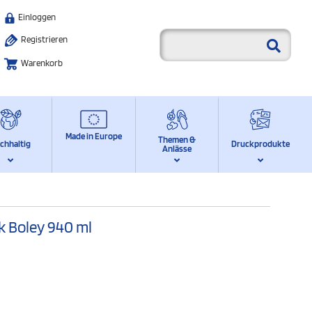
Einloggen
Registrieren
Warenkorb
Made in Europe
Themen &
chhaltig
Druckprodukte
Anlässe
k Boley 940 ml