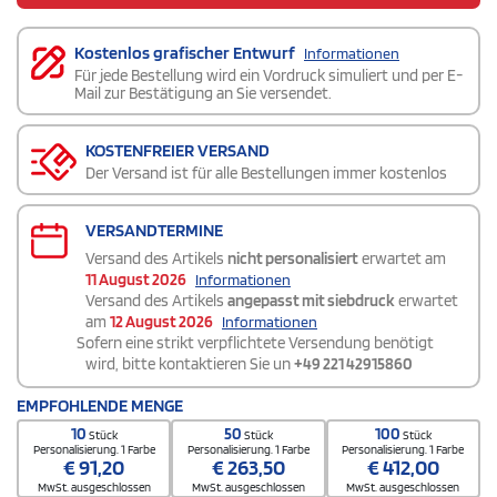
Kostenlos grafischer Entwurf
Informationen
Für jede Bestellung wird ein Vordruck simuliert und per E-
Mail zur Bestätigung an Sie versendet.
KOSTENFREIER VERSAND
Der Versand ist für alle Bestellungen immer kostenlos
VERSANDTERMINE
Versand des Artikels
nicht personalisiert
erwartet am
11 August 2026
Informationen
Versand des Artikels
angepasst mit siebdruck
erwartet
am
12 August 2026
Informationen
Sofern eine strikt verpflichtete Versendung benötigt
wird, bitte kontaktieren Sie un
+49 221 42915860
EMPFOHLENDE MENGE
10
50
100
Stück
Stück
Stück
Personalisierung. 1 Farbe
Personalisierung. 1 Farbe
Personalisierung. 1 Farbe
€
91,20
€
263,50
€
412,00
MwSt. ausgeschlossen
MwSt. ausgeschlossen
MwSt. ausgeschlossen