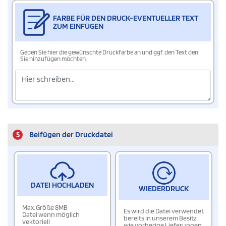
FARBE FÜR DEN DRUCK-EVENTUELLER TEXT
ZUM EINFÜGEN
Geben Sie hier die gewünschte Druckfarbe an und ggf. den Text den
Sie hinzufügen möchten.
5
Beifügen der Druckdatei
DATEI HOCHLADEN
WIEDERDRUCK
Max. Größe 8MB
Es wird die Datei verwendet
Datei wenn möglich
bereits in unserem Besitz
vektoriell
wie vorherige Lieferungen.