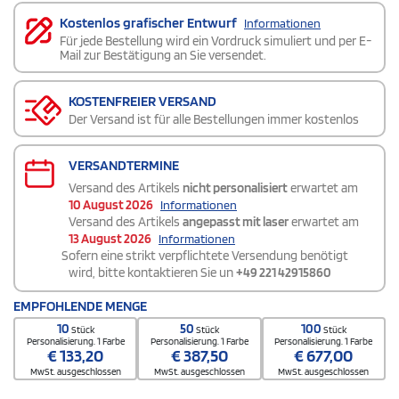
Kostenlos grafischer Entwurf
Informationen
Für jede Bestellung wird ein Vordruck simuliert und per E-
Mail zur Bestätigung an Sie versendet.
KOSTENFREIER VERSAND
Der Versand ist für alle Bestellungen immer kostenlos
VERSANDTERMINE
Versand des Artikels
nicht personalisiert
erwartet am
10 August 2026
Informationen
Versand des Artikels
angepasst mit laser
erwartet am
13 August 2026
Informationen
Sofern eine strikt verpflichtete Versendung benötigt
wird, bitte kontaktieren Sie un
+49 221 42915860
EMPFOHLENDE MENGE
10
50
100
Stück
Stück
Stück
Personalisierung. 1 Farbe
Personalisierung. 1 Farbe
Personalisierung. 1 Farbe
€
133,20
€
387,50
€
677,00
MwSt. ausgeschlossen
MwSt. ausgeschlossen
MwSt. ausgeschlossen