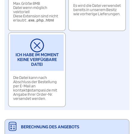
Max. Größe 8MB
Es wird die Datei verwendet
Datei wenn möglich
bereits in unserem Besitz
vektoriell
wie vorherige Lieferungen.
Diese Extension sind nicht
erlaubt:
.exe
,
.php
,
.html
ICH HABE IM MOMENT
KEINE VERFÜGBARE
DATEI
Die Datei kann nach
Abschluss der Bestellung
per E-Mail an
kontakt@stampasi.de mit
Angabe Ihrer Order-Nr.
versendet werden.
BERECHNUNG DES ANGEBOTS