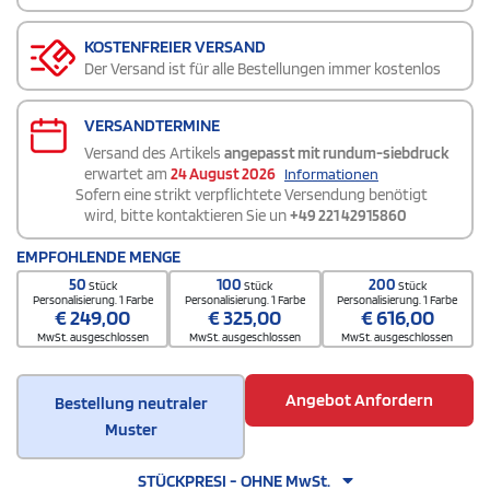
KOSTENFREIER VERSAND
Der Versand ist für alle Bestellungen immer kostenlos
VERSANDTERMINE
Versand des Artikels
angepasst mit rundum-siebdruck
erwartet am
24 August 2026
Informationen
Sofern eine strikt verpflichtete Versendung benötigt
wird, bitte kontaktieren Sie un
+49 221 42915860
EMPFOHLENDE MENGE
50
100
200
Stück
Stück
Stück
Personalisierung. 1 Farbe
Personalisierung. 1 Farbe
Personalisierung. 1 Farbe
€
249,00
€
325,00
€
616,00
MwSt. ausgeschlossen
MwSt. ausgeschlossen
MwSt. ausgeschlossen
Angebot Anfordern
Bestellung neutraler
Muster
STÜCKPRESI - OHNE MwSt.