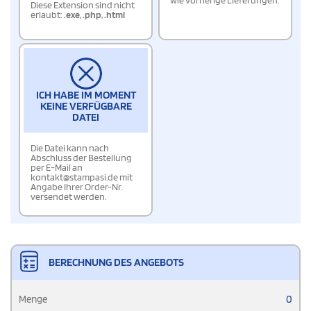
wie vorherige Lieferungen.
Diese Extension sind nicht
erlaubt:
.exe
,
.php
,
.html
ICH HABE IM MOMENT
KEINE VERFÜGBARE
DATEI
Die Datei kann nach
Abschluss der Bestellung
per E-Mail an
kontakt@stampasi.de mit
Angabe Ihrer Order-Nr.
versendet werden.
BERECHNUNG DES ANGEBOTS
Menge
0