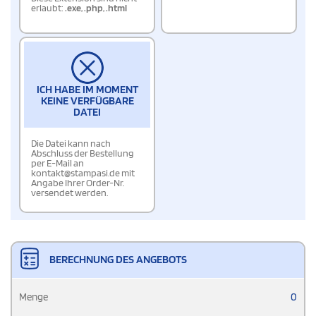
erlaubt:
.exe
,
.php
,
.html
ICH HABE IM MOMENT
KEINE VERFÜGBARE
DATEI
Die Datei kann nach
Abschluss der Bestellung
per E-Mail an
kontakt@stampasi.de mit
Angabe Ihrer Order-Nr.
versendet werden.
BERECHNUNG DES ANGEBOTS
Menge
0