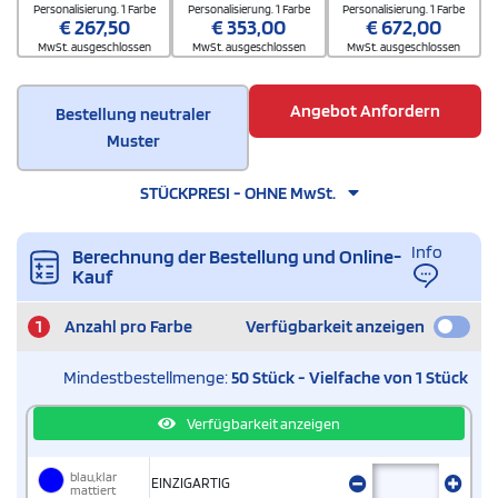
Personalisierung. 1 Farbe
Personalisierung. 1 Farbe
Personalisierung. 1 Farbe
€
267,50
€
353,00
€
672,00
MwSt. ausgeschlossen
MwSt. ausgeschlossen
MwSt. ausgeschlossen
Angebot Anfordern
Bestellung neutraler
Muster
STÜCKPRESI - OHNE MwSt.
Info
Berechnung der Bestellung und Online-
Kauf
1
Anzahl pro Farbe
Verfügbarkeit anzeigen
Mindestbestellmenge:
50 Stück - Vielfache von 1 Stück
Verfügbarkeit anzeigen
blau,klar
EINZIGARTIG
mattiert