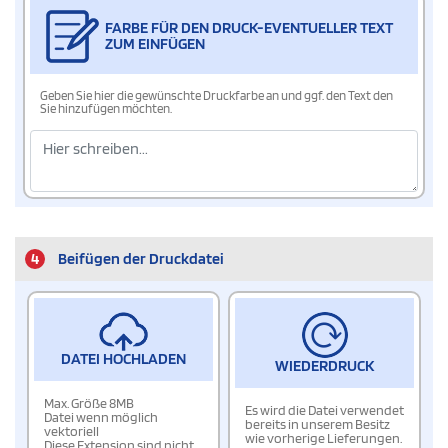
FARBE FÜR DEN DRUCK-EVENTUELLER TEXT
ZUM EINFÜGEN
Geben Sie hier die gewünschte Druckfarbe an und ggf. den Text den
Sie hinzufügen möchten.
4
Beifügen der Druckdatei
DATEI HOCHLADEN
WIEDERDRUCK
Max. Größe 8MB
Es wird die Datei verwendet
Datei wenn möglich
bereits in unserem Besitz
vektoriell
wie vorherige Lieferungen.
Diese Extension sind nicht