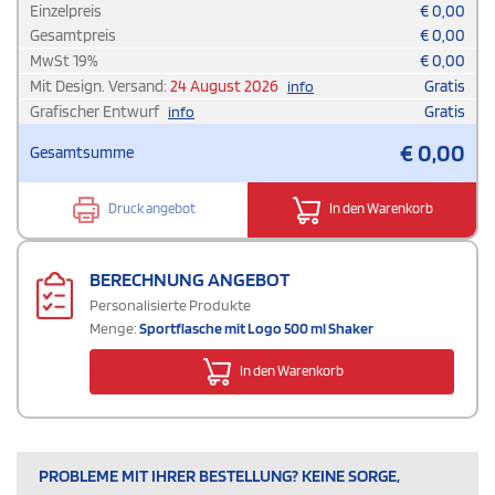
Einzelpreis
€
0,00
Gesamtpreis
€
0,00
MwSt
19
%
€
0,00
Mit Design. Versand:
24 August 2026
Gratis
info
Grafischer Entwurf
Gratis
info
€
0,00
Gesamtsumme
Druck angebot
In den Warenkorb
BERECHNUNG ANGEBOT
Personalisierte Produkte
Menge:
Sportflasche mit Logo 500 ml Shaker
In den Warenkorb
PROBLEME MIT IHRER BESTELLUNG? KEINE SORGE,