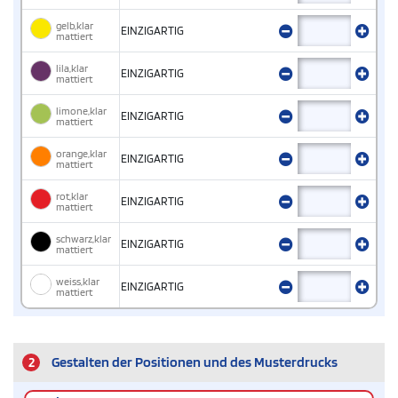
gelb,klar
EINZIGARTIG
mattiert
lila,klar
EINZIGARTIG
mattiert
limone,klar
EINZIGARTIG
mattiert
orange,klar
EINZIGARTIG
mattiert
rot,klar
EINZIGARTIG
mattiert
schwarz,klar
EINZIGARTIG
mattiert
weiss,klar
EINZIGARTIG
mattiert
2
Gestalten der Positionen und des Musterdrucks