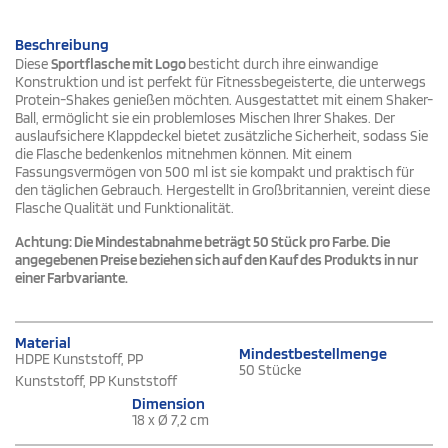
Beschreibung
Diese
Sportflasche mit Logo
besticht durch ihre einwandige
Konstruktion und ist perfekt für Fitnessbegeisterte, die unterwegs
Protein-Shakes genießen möchten. Ausgestattet mit einem Shaker-
Ball, ermöglicht sie ein problemloses Mischen Ihrer Shakes. Der
auslaufsichere Klappdeckel bietet zusätzliche Sicherheit, sodass Sie
die Flasche bedenkenlos mitnehmen können. Mit einem
Fassungsvermögen von 500 ml ist sie kompakt und praktisch für
den täglichen Gebrauch. Hergestellt in Großbritannien, vereint diese
Flasche Qualität und Funktionalität.
Achtung: Die Mindestabnahme beträgt 50 Stück pro Farbe. Die
angegebenen Preise beziehen sich auf den Kauf des Produkts in nur
einer Farbvariante.
Material
Mindestbestellmenge
HDPE Kunststoff, PP
50 Stücke
Kunststoff, PP Kunststoff
Dimension
18 x Ø 7,2 cm