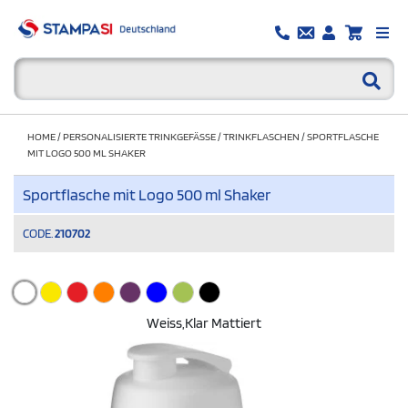
HOME
/
PERSONALISIERTE TRINKGEFÄSSE
/
TRINKFLASCHEN
/
SPORTFLASCHE
MIT LOGO 500 ML SHAKER
Sportflasche mit Logo 500 ml Shaker
CODE.
210702
Weiss,klar Mattiert