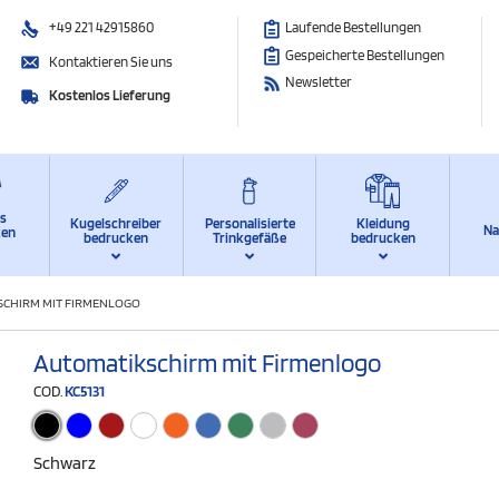
+49 221 42915860
Laufende Bestellungen
Gespeicherte Bestellungen
Kontaktieren Sie uns
Newsletter
Kostenlos Lieferung
ts
Kugelschreiber
Personalisierte
Kleidung
Na
ken
bedrucken
Trinkgefäße
bedrucken
CHIRM MIT FIRMENLOGO
Automatikschirm mit Firmenlogo
COD.
KC5131
Schwarz