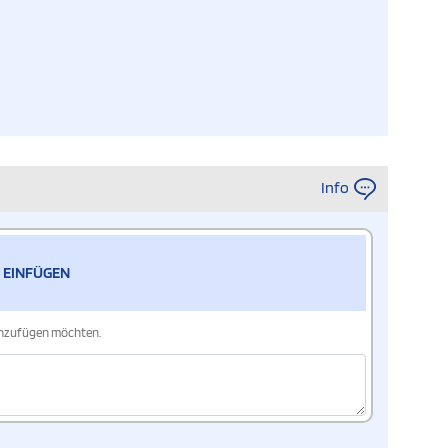
Info
 EINFÜGEN
hinzufügen möchten.