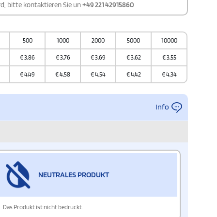
d, bitte kontaktieren Sie un
+49 221 42915860
500
1000
2000
5000
10000
€
3,86
€
3,76
€
3,69
€
3,62
€
3,55
€
4,49
€
4,58
€
4,54
€
4,42
€
4,34
Info
NEUTRALES PRODUKT
Das Produkt ist nicht bedruckt.