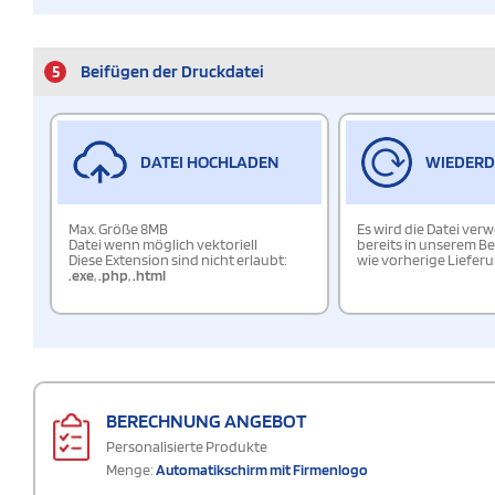
5
Beifügen der Druckdatei
DATEI HOCHLADEN
WIEDER
Max. Größe 8MB
Es wird die Datei ver
Datei wenn möglich vektoriell
bereits in unserem Be
Diese Extension sind nicht erlaubt:
wie vorherige Liefer
.exe
,
.php
,
.html
BERECHNUNG ANGEBOT
Personalisierte Produkte
Menge:
Automatikschirm mit Firmenlogo