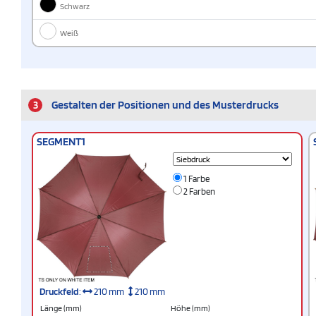
Schwarz
Weiß
3
Gestalten der Positionen und des Musterdrucks
SEGMENT1
1 Farbe
2 Farben
Druckfeld
:
210 mm
210 mm
Länge (mm)
Höhe (mm)