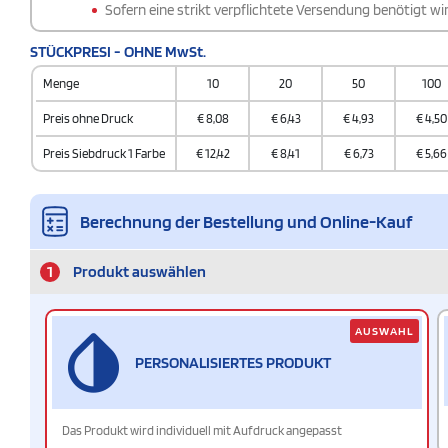
Sofern eine strikt verpflichtete Versendung benötigt wir
STÜCKPRESI - OHNE MwSt.
Menge
10
20
50
100
Preis ohne Druck
€
8,08
€
6,43
€
4,93
€
4,50
Preis Siebdruck 1 Farbe
€
12,42
€
8,41
€
6,73
€
5,66
Berechnung der Bestellung und Online-Kauf
1
Produkt auswählen
AUSWAHL
PERSONALISIERTES PRODUKT
Das Produkt wird individuell mit Aufdruck angepasst