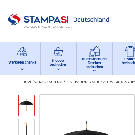
WERBEARTIKEL & TEXTILDRUCK
Rucksäcke und
T-shir
Shopper
Werbegeschenke
Taschen
bedruc
bedrucken
bedrucken
HOME
/
WERBEGESCHENKE
/
REGENSCHIRME
/
STOCKSCHIRM
/
AUTOMATIKS