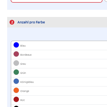
2
Anzahl pro Farbe
Blau
Bordeaux
Grau
Grün
Königsblau
Orange
Rot