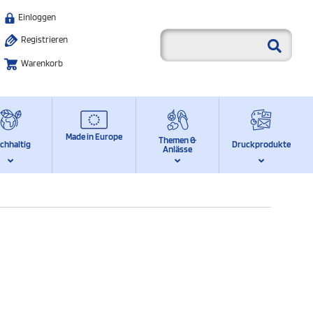
Einloggen
Registrieren
Warenkorb
Made in Europe
Themen &
chhaltig
Druckprodukte
Anlässe