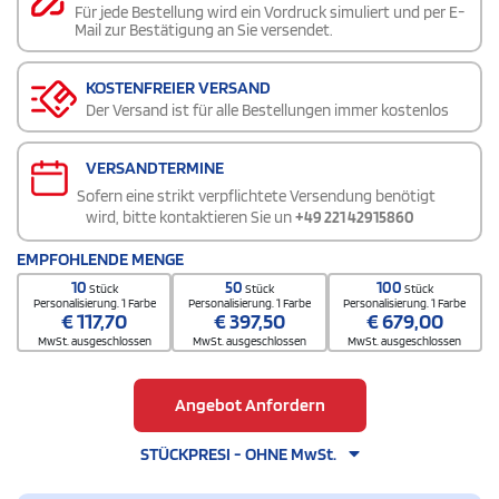
Für jede Bestellung wird ein Vordruck simuliert und per E-
Mail zur Bestätigung an Sie versendet.
KOSTENFREIER VERSAND
Der Versand ist für alle Bestellungen immer kostenlos
VERSANDTERMINE
Sofern eine strikt verpflichtete Versendung benötigt
wird, bitte kontaktieren Sie un
+49 221 42915860
EMPFOHLENDE MENGE
10
50
100
Stück
Stück
Stück
Personalisierung. 1 Farbe
Personalisierung. 1 Farbe
Personalisierung. 1 Farbe
€
117,70
€
397,50
€
679,00
MwSt. ausgeschlossen
MwSt. ausgeschlossen
MwSt. ausgeschlossen
Angebot Anfordern
STÜCKPRESI - OHNE MwSt.