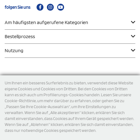
folgen Sie uns
Am häufigsten aufgerufene Kategorien
Bestellprozess
Nutzung
Zahlungsmodalität
Um Ihnen ein besseres Surferlebnis zu bieten, verwendet diese Website
eigene Cookies und Cookies von Dritten. Bei den Cookies von Dritten
kann es sich auch um Profilierungs-Cookies handeln. Lesen Sie unsere
Versand
Cookie-Richtlinie, um mehr darüber zu erfahren, oder gehen Sie zu
„Passen Sie Ihre Cookie-Auswahl an“, um Ihre Einstellungen zu
verwalten. Wenn Sie auf „Alle akzeptieren“ klicken, erklären Sie sich
damit einverstanden, dass Cookies auf Ihrem Gerät gespeichert werden.
Wenn Sie auf „Ablehnen“ klicken, erklären Sie sich damit einverstanden,
dass nur notwendige Cookies gespeichert werden.