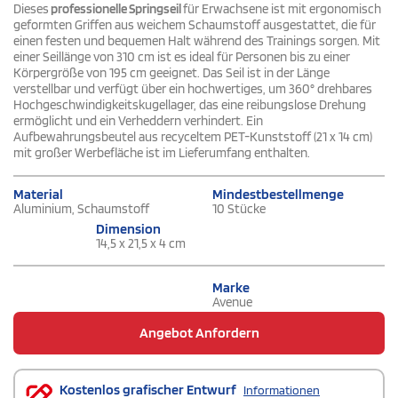
Dieses
professionelle Springseil
für Erwachsene ist mit ergonomisch
geformten Griffen aus weichem Schaumstoff ausgestattet, die für
einen festen und bequemen Halt während des Trainings sorgen. Mit
einer Seillänge von 310 cm ist es ideal für Personen bis zu einer
Körpergröße von 195 cm geeignet. Das Seil ist in der Länge
verstellbar und verfügt über ein hochwertiges, um 360° drehbares
Hochgeschwindigkeitskugellager, das eine reibungslose Drehung
ermöglicht und ein Verheddern verhindert. Ein
Aufbewahrungsbeutel aus recyceltem PET-Kunststoff (21 x 14 cm)
mit großer Werbefläche ist im Lieferumfang enthalten.
Material
Mindestbestellmenge
Aluminium, Schaumstoff
10 Stücke
Dimension
14,5 x 21,5 x 4 cm
Marke
Avenue
Angebot Anfordern
Kostenlos grafischer Entwurf
Informationen