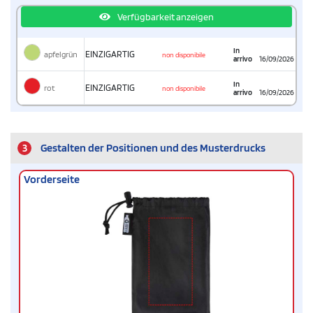
Verfügbarkeit anzeigen
In
apfelgrün
EINZIGARTIG
non disponibile
arrivo
16/09/2026
In
rot
EINZIGARTIG
non disponibile
arrivo
16/09/2026
3
Gestalten der Positionen und des Musterdrucks
Vorderseite