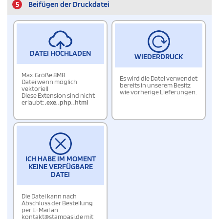
5
Beifügen der Druckdatei
DATEI HOCHLADEN
WIEDERDRUCK
Max. Größe 8MB
Es wird die Datei verwendet
Datei wenn möglich
bereits in unserem Besitz
vektoriell
wie vorherige Lieferungen.
Diese Extension sind nicht
erlaubt:
.exe
,
.php
,
.html
ICH HABE IM MOMENT
KEINE VERFÜGBARE
DATEI
Die Datei kann nach
Abschluss der Bestellung
per E-Mail an
kontakt@stampasi.de mit