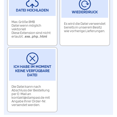
DATEI HOCHLADEN
WIEDERDRUCK
Max. Größe 8MB
Es wird die Datei verwendet
Datei wenn möglich
bereits in unserem Besitz
vektoriell
wie vorherige Lieferungen.
Diese Extension sind nicht
erlaubt:
.exe
,
.php
,
.html
ICH HABE IM MOMENT
KEINE VERFÜGBARE
DATEI
Die Datei kann nach
Abschluss der Bestellung
per E-Mail an
kontakt@stampasi.de mit
Angabe Ihrer Order-Nr.
versendet werden.