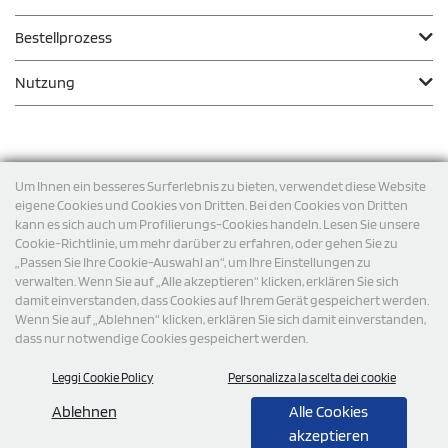
Bestellprozess
Nutzung
Zahlungsmodalität
Um Ihnen ein besseres Surferlebnis zu bieten, verwendet diese Website
eigene Cookies und Cookies von Dritten. Bei den Cookies von Dritten
kann es sich auch um Profilierungs-Cookies handeln. Lesen Sie unsere
Versand
Cookie-Richtlinie, um mehr darüber zu erfahren, oder gehen Sie zu
„Passen Sie Ihre Cookie-Auswahl an“, um Ihre Einstellungen zu
verwalten. Wenn Sie auf „Alle akzeptieren“ klicken, erklären Sie sich
damit einverstanden, dass Cookies auf Ihrem Gerät gespeichert werden.
Wenn Sie auf „Ablehnen“ klicken, erklären Sie sich damit einverstanden,
dass nur notwendige Cookies gespeichert werden.
Leggi Cookie Policy
Personalizza la scelta dei cookie
© 2026 StampaSi s.r.l. ALLE RECHTE SIND VORBEHALTEN -
Steuernummer DE356463144
Ablehnen
Alle Cookies
akzeptieren