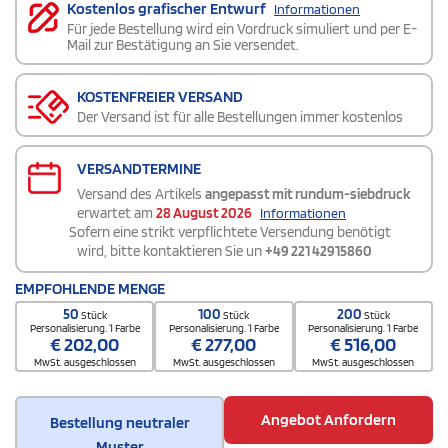
Kostenlos grafischer Entwurf
Informationen
Für jede Bestellung wird ein Vordruck simuliert und per E-
Mail zur Bestätigung an Sie versendet.
KOSTENFREIER VERSAND
Der Versand ist für alle Bestellungen immer kostenlos
VERSANDTERMINE
Versand des Artikels
angepasst mit rundum-siebdruck
erwartet am
28 August 2026
Informationen
Sofern eine strikt verpflichtete Versendung benötigt
wird, bitte kontaktieren Sie un
+49 221 42915860
EMPFOHLENDE MENGE
50
100
200
Stück
Stück
Stück
Personalisierung. 1 Farbe
Personalisierung. 1 Farbe
Personalisierung. 1 Farbe
€
202,00
€
277,00
€
516,00
MwSt. ausgeschlossen
MwSt. ausgeschlossen
MwSt. ausgeschlossen
Angebot Anfordern
Bestellung neutraler
Muster