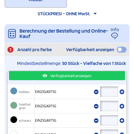
STÜCKPRESI - OHNE MwSt.
Info
Berechnung der Bestellung und Online-
Kauf
1
Anzahl pro Farbe
Verfügbarkeit anzeigen
Mindestbestellmenge:
50 Stück - Vielfache von 1 Stück
Verfügbarkeit anzeigen
eisblau
EINZIGARTIG
heather
EINZIGARTIG
grün
schwarz
EINZIGARTIG