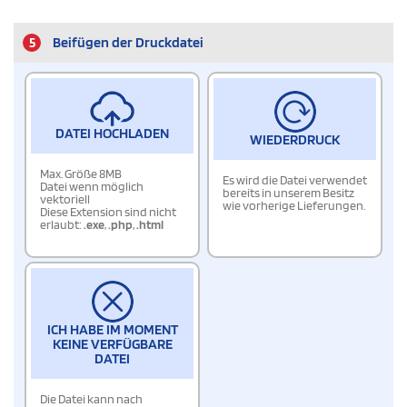
5
Beifügen der Druckdatei
DATEI HOCHLADEN
WIEDERDRUCK
Max. Größe 8MB
Es wird die Datei verwendet
Datei wenn möglich
bereits in unserem Besitz
vektoriell
wie vorherige Lieferungen.
Diese Extension sind nicht
erlaubt:
.exe
,
.php
,
.html
ICH HABE IM MOMENT
KEINE VERFÜGBARE
DATEI
Die Datei kann nach