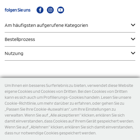
folgen Sie uns
Am häufigsten aufgerufene Kategorien
Bestellprozess
Nutzung
Zahlungsmodalität
Um Ihnen ein besseres Surferlebnis zu bieten, verwendet diese Website
eigene Cookies und Cookies von Dritten. Bei den Cookies von Dritten
kann es sich auch um Profilierungs-Cookies handeln. Lesen Sie unsere
Versand
Cookie-Richtlinie, um mehr darüber zu erfahren, oder gehen Sie zu
„Passen Sie Ihre Cookie-Auswahl an“, um Ihre Einstellungen zu
verwalten. Wenn Sie auf „Alle akzeptieren“ klicken, erklären Sie sich
damit einverstanden, dass Cookies auf Ihrem Gerät gespeichert werden.
Wenn Sie auf „Ablehnen“ klicken, erklären Sie sich damit einverstanden,
dass nur notwendige Cookies gespeichert werden.