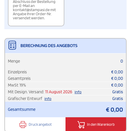
Abschluss der Bestellung
per E-Mail an
kontakt@stampasi.de mit
Angabe Ihrer Order-Nr.
versendet werden.
BERECHNUNG DES ANGEBOTS
Menge
0
Einzelpreis
€
0,00
Gesamtpreis
€
0,00
MwSt
19
%
€
0,00
Mit Design. Versand:
11 August 2026
Gratis
info
Grafischer Entwurf
Gratis
info
€
0,00
Gesamtsumme
Druck angebot
In den Warenkorb