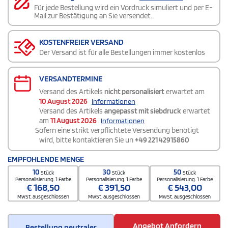
Für jede Bestellung wird ein Vordruck simuliert und per E-
Mail zur Bestätigung an Sie versendet.
KOSTENFREIER VERSAND
Der Versand ist für alle Bestellungen immer kostenlos
VERSANDTERMINE
Versand des Artikels
nicht personalisiert
erwartet am
10 August 2026
Informationen
Versand des Artikels
angepasst mit siebdruck
erwartet
am
11 August 2026
Informationen
Sofern eine strikt verpflichtete Versendung benötigt
wird, bitte kontaktieren Sie un
+49 221 42915860
EMPFOHLENDE MENGE
10
30
50
Stück
Stück
Stück
Personalisierung. 1 Farbe
Personalisierung. 1 Farbe
Personalisierung. 1 Farbe
€
168,50
€
391,50
€
543,00
MwSt. ausgeschlossen
MwSt. ausgeschlossen
MwSt. ausgeschlossen
Angebot Anfordern
Bestellung neutraler